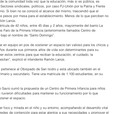
 de la comunidad toda vez que la educación, más si es pública, es 
Sectores sindicales, políticos, por caso PJ-Unión por la Patria y Frente 
io. Si bien no se conoció el alcance del mismo, trascendió que el 
de pesos por mesa para el establecimiento. Menos de lo que perciben no 
tión Lanús.
rícula de 42 niños, entre 45 días y 2 años, mayormente del barrio La 
s Faro de la Primera Infancia (anteriormente llamados Centro de 
), bajo el nombre de “Santo Domingo”.
 en equipo en pos de sostener un espacio tan valioso para los chicos y 
niños durante sus primeros años de vida son determinantes para su 
ner estos centros para que reciban la educación, el cuidado, la 
sitan”, explicó el intendente Ramón Lanús.
 pertenece al Obispado de San Isidro y está ubicado también en el 
primario y secundario. Tiene una matrícula de 1.100 estudiantes, en su 
 Savio sumó la propuesta de un Centro de Primera Infancia para niños 
 tuvieron dificultades para mantener su funcionamiento por lo que 
stener el espacio.
r foco y mirada en el niño y su entorno, acompañando el desarrollo vital 
redes de contención para estar atentos a sus necesidades y promover el 