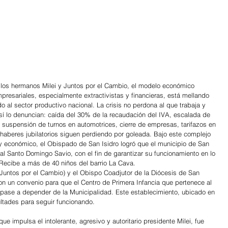
los hermanos Milei y Juntos por el Cambio, el modelo económico 
presariales, especialmente extractivistas y financieras, está mellando 
o al sector productivo nacional. La crisis no perdona al que trabaja y 
así lo denuncian: caída del 30% de la recaudación del IVA, escalada de 
suspensión de turnos en automotrices, cierre de empresas, tarifazos en 
 haberes jubilatorios siguen perdiendo por goleada. Bajo este complejo 
y económico, el Obispado de San Isidro logró que el municipio de San 
al Santo Domingo Savio, con el fin de garantizar su funcionamiento en lo 
 Recibe a más de 40 niños del barrio La Cava.
(Juntos por el Cambio) y el Obispo Coadjutor de la Diócesis de San 
on un convenio para que el Centro de Primera Infancia que pertenece al 
 pase a depender de la Municipalidad. Este establecimiento, ubicado en 
ultades para seguir funcionando.
 impulsa el intolerante, agresivo y autoritario presidente Milei, fue 