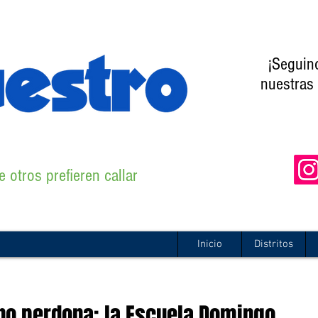
¡Seguin
nuestras 
 otros prefieren callar
Inicio
Distritos
” no perdona: la Escuela Domingo