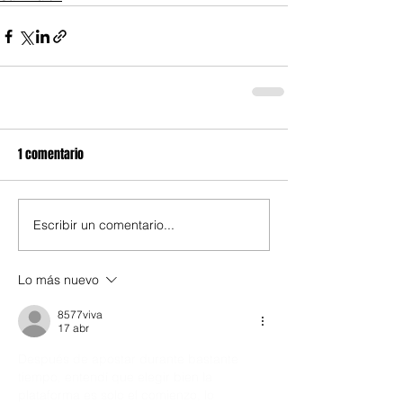
1 comentario
Escribir un comentario...
Lo más nuevo
8577viva
17 abr
Después de apostar durante bastante 
tiempo, entendí que elegir bien la 
plataforma es solo el comienzo, lo 