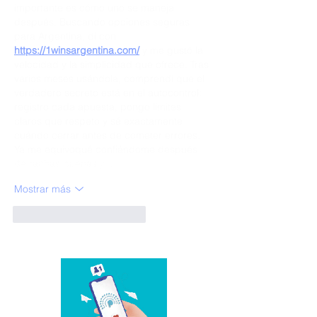
importante es cómo uno se maneja 
después. Buscando opciones seguras 
para Argentina, di con 
https://1winsargentina.com/
 y me gustó la 
velocidad y la simplicidad que ofrece. Tras 
varios meses usándola, comprendí que el 
verdadero secreto está en el autocontrol: 
registro cada apuesta, pongo límites 
claros que respeto y sé exactamente 
cuándo cerrar antes de cometer errores. 
Ya me equivoqué confiándome después 
de rachas buenas y…
Mostrar más
Me gusta
Reaccionar