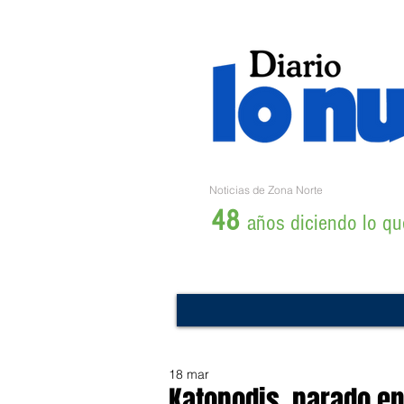
Noticias de Zona Norte
48
años diciendo lo que
18 mar
Katopodis, parado en 