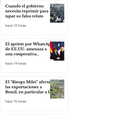
Cuando el gobierno
necesita reprimir para
tapar su falso relato
hace 12 horas
El apriete por WhatsApp
de EE.UU. amenaza a
una cooperativa
argentina para boicotear
hace 14 horas
a Huawei
El “Riesgo Milei” afecta
las exportaciones a
Brasil, en particular a la
industria automotriz de
hace 15 horas
la provincia