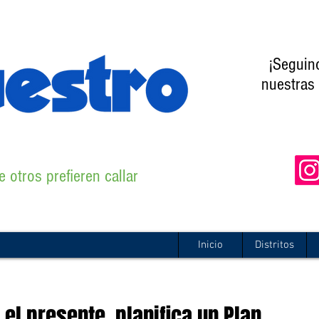
¡Seguin
nuestras 
 otros prefieren callar
Inicio
Distritos
el presente, planifica un Plan