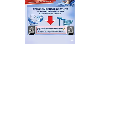
El Sindicato de
Municipales de Vicente
López capacitó sobre