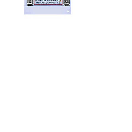
Récord histórico de
morosos: más de 5,5
millones de personas
afectadas
hace 46 minutos