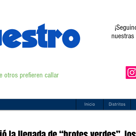
¡Seguin
nuestras 
 otros prefieren callar
Inicio
Distritos
ió la llegada de “brotes verdes”, los