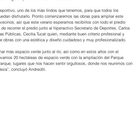
portivo, uno de los más lindos que tenemos, para que todos los 
uedan disfrutarlo. Pronto comenzaremos las obras para ampliar este 
s vecinos, así que este verano esperamos recibirlos con todo el predio 
e recorrer el predio junto al hiperactivo Secretario de Deportes, Carlos 
ras Públicas, Cecilia Tucat quien, mediante buen criterio profesional y 
e obras con una estética y diseño cuidadoso y muy profesionalizado.
r más espacio verde junto al río, así como en estos años con el 
vamos 20 hectáreas de espacio verde con la ampliación del Parque 
Parque, lugares que nos hacen sentir orgullosos, donde nos reunimos con 
leza”, concluyó Andreotti.