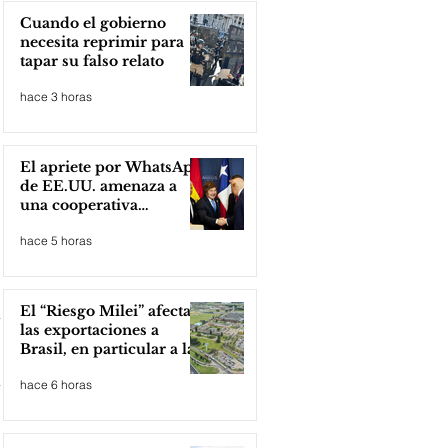
Cuando el gobierno
necesita reprimir para
tapar su falso relato
hace 3 horas
El apriete por WhatsApp
de EE.UU. amenaza a
una cooperativa
argentina para boicotear
hace 5 horas
a Huawei
El “Riesgo Milei” afecta
las exportaciones a
Brasil, en particular a la
industria automotriz de
hace 6 horas
la provincia