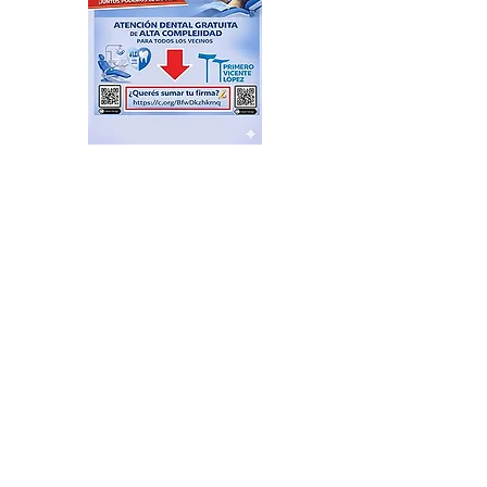
Arrancó el operativo
“Massa 2027”, el PRO
mueve sus fichas, la Zona