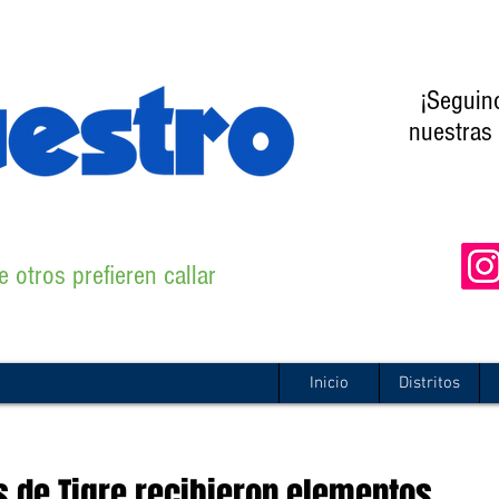
¡Seguin
nuestras 
 otros prefieren callar
Inicio
Distritos
 de Tigre recibieron elementos