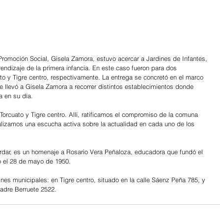
Promoción Social, Gisela Zamora, estuvo acercar a Jardines de Infantes, 
endizaje de la primera infancia. En este caso fueron para dos 
o y Tigre centro, respectivamente. La entrega se concretó en el marco 
e llevó a Gisela Zamora a recorrer distintos establecimientos donde 
a en su día.
orcuato y Tigre centro. Allí, ratificamos el compromiso de la comuna 
alizamos una escucha activa sobre la actualidad en cada uno de los 
ordar, es un homenaje a Rosario Vera Peñaloza, educadora que fundó el 
ió el 28 de mayo de 1950.
nes municipales: en Tigre centro, situado en la calle Sáenz Peña 785, y 
Padre Berruete 2522.