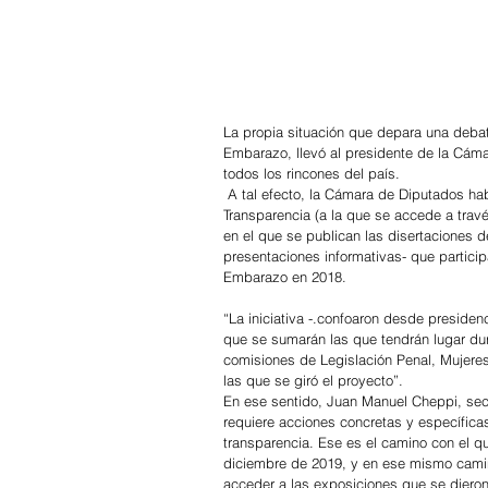
La propia situación que depara una debate
Embarazo, llevó al presidente de la Cámar
todos los rincones del país.
 A tal efecto, la Cámara de Diputados habilitó un micrositio dentro de su web oficial, en la pestaña de 
Transparencia (a la que se accede a través
en el que se publican las disertaciones de
presentaciones informativas- que particip
Embarazo en 2018. 
“La iniciativa -.confoaron desde presidenc
que se sumarán las que tendrán lugar dur
comisiones de Legislación Penal, Mujeres
las que se giró el proyecto”. 
En ese sentido, Juan Manuel Cheppi, sec
requiere acciones concretas y específicas
transparencia. Ese es el camino con el q
diciembre de 2019, y en ese mismo camin
acceder a las exposiciones que se dieron 