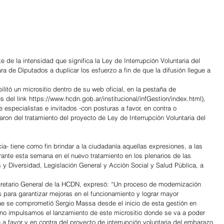
 de la intensidad que significa la Ley de Interrupción Voluntaria del 
a de Diputados a duplicar los esfuerzo a fin de que la difusión llegue a 
 del link https://www.hcdn.gob.ar/institucional/infGestion/index.html), 
 especialistas e invitados -con posturas a favor, en contra o 
aron del tratamiento del proyecto de Ley de Interrupción Voluntaria del 
ia- tiene como fin brindar a la ciudadanía aquellas expresiones, a las 
ante esta semana en el nuevo tratamiento en los plenarios de las 
 y Diversidad, Legislación General y Acción Social y Salud Pública, a 
retario General de la HCDN, expresó: “Un proceso de modernización 
 para garantizar mejoras en el funcionamiento y lograr mayor 
ue se comprometió Sergio Massa desde el inicio de esta gestión en 
o impulsamos el lanzamiento de este micrositio donde se va a poder 
a favor y en contra del proyecto de interrupción voluntaria del embarazo 