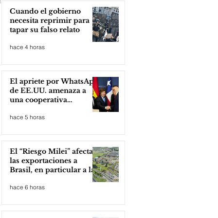
Cuando el gobierno
necesita reprimir para
tapar su falso relato
hace 4 horas
El apriete por WhatsApp
de EE.UU. amenaza a
una cooperativa
argentina para boicotear
hace 5 horas
a Huawei
El “Riesgo Milei” afecta
las exportaciones a
Brasil, en particular a la
industria automotriz de
hace 6 horas
la provincia