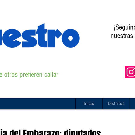
¡Seguin
nuestras 
 otros prefieren callar
Inicio
Distritos
ria del Embarazo: diputados