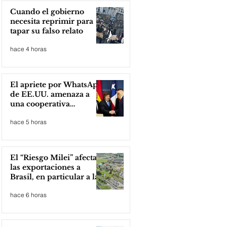
Cuando el gobierno
necesita reprimir para
tapar su falso relato
hace 4 horas
El apriete por WhatsApp
de EE.UU. amenaza a
una cooperativa
argentina para boicotear
hace 5 horas
a Huawei
El “Riesgo Milei” afecta
las exportaciones a
Brasil, en particular a la
industria automotriz de
hace 6 horas
la provincia