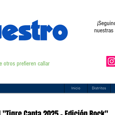
¡Seguin
nuestras 
 otros prefieren callar
Inicio
Distritos
 "Tigre Canta 2025 - Edición Rock"