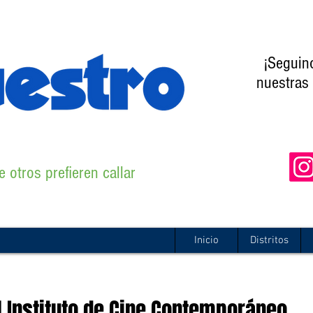
¡Seguin
nuestras 
 otros prefieren callar
Inicio
Distritos
l Instituto de Cine Contemporáneo