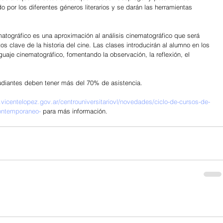
ido por los diferentes géneros literarios y se darán las herramientas 
matográfico es una aproximación al análisis cinematográfico que será 
 clave de la historia del cine. Las clases introducirán al alumno en los 
aje cinematográfico, fomentando la observación, la reflexión, el 
studiantes deben tener más del 70% de asistencia.
vicentelopez.gov.ar/centrouniversitariovl/novedades/ciclo-de-cursos-de-
-contemporaneo-
 para más información.