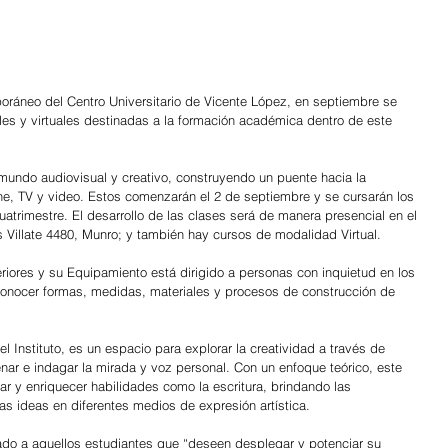
oráneo del Centro Universitario de Vicente López, en septiembre se 
les y virtuales destinadas a la formación académica dentro de este 
 mundo audiovisual y creativo, construyendo un puente hacia la 
ine, TV y video. Estos comenzarán el 2 de septiembre y se cursarán los 
uatrimestre. El desarrollo de las clases será de manera presencial en el 
s Villate 4480, Munro; y también hay cursos de modalidad Virtual.
eriores y su Equipamiento está dirigido a personas con inquietud en los 
onocer formas, medidas, materiales y procesos de construcción de 
l Instituto, es un espacio para explorar la creatividad a través de 
enar e indagar la mirada y voz personal. Con un enfoque teórico, este 
lar y enriquecer habilidades como la escritura, brindando las 
as ideas en diferentes medios de expresión artística.
tado a aquellos estudiantes que “deseen desplegar y potenciar su 