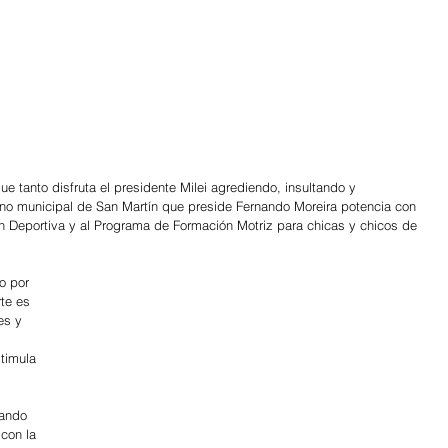
 que tanto disfruta el presidente Milei agrediendo, insultando y 
erno municipal de San Martín que preside Fernando Moreira potencia con 
n Deportiva y al Programa de Formación Motriz para chicas y chicos de 
o por 
rte es 
es y 
 
timula 
ando 
con la 