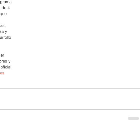
ograma 
 de 4 
 que 
 
et, 
za y 
rrollo 
er 
bres y 
oficial
tes