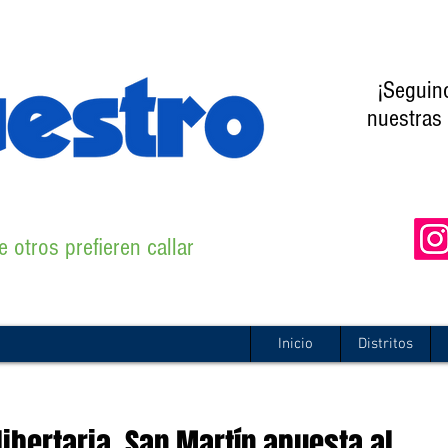
¡Seguin
nuestras 
 otros prefieren callar
Inicio
Distritos
 libertaria, San Martín apuesta al