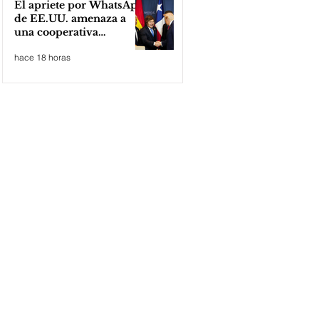
El apriete por WhatsApp
de EE.UU. amenaza a
una cooperativa
argentina para boicotear
hace 18 horas
a Huawei