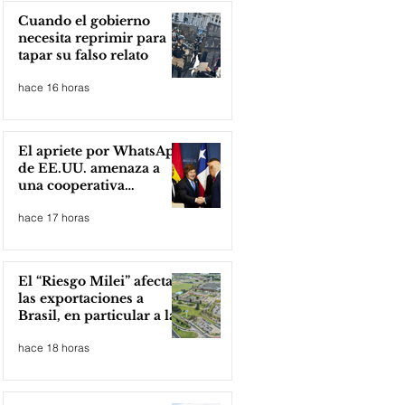
Cuando el gobierno
necesita reprimir para
tapar su falso relato
hace 16 horas
El apriete por WhatsApp
de EE.UU. amenaza a
una cooperativa
argentina para boicotear
hace 17 horas
a Huawei
El “Riesgo Milei” afecta
las exportaciones a
Brasil, en particular a la
industria automotriz de
hace 18 horas
la provincia