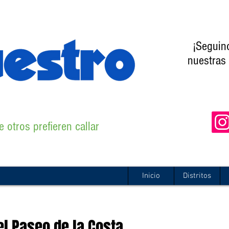
¡Seguin
nuestras 
 otros prefieren callar
Inicio
Distritos
el Paseo de la Costa