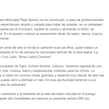
atro Municipal Pepe Soriano se ha constituido, a base de profesionalidad 
 espectáculos amplia y variada para todas las edades, en un verdadero 
spuesta por el municipio, durante el verano y abonando lo dicho, se 
d. En el espacio cultural se presentarán obras de teatro, danza, música, 
sticas.  
er show del año lo brindó el cantante local Leo Ríos, quien realizó un 
durante el fin de semana la comunidad disfrutó de la obra teatral “La 
e “Los Ludic: Show Lúdico Circense”.
Municipales de Tigre, Victoria Soriano, sostuvo: "estamos regresando con 
cine, música, teatro y espectáculos infantiles para los chicos. La 
a a todos los vecinos shows gratuitos y estamos muy felices de abrir las 
 pueda venir a disfrutar un rato. En esta oportunidad tenemos a Leo 
para los presentes".
 acercarse a la boletería de la sala del teatro ubicada en Ituzaingó 
garán dos localidades por persona al presentar ambos DNI con 