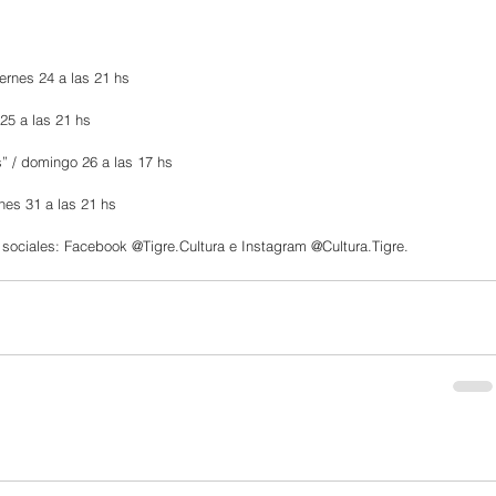
ernes 24 a las 21 hs
 25 a las 21 hs
os” / domingo 26 a las 17 hs
nes 31 a las 21 hs
 sociales: Facebook @Tigre.Cultura e Instagram @Cultura.Tigre.