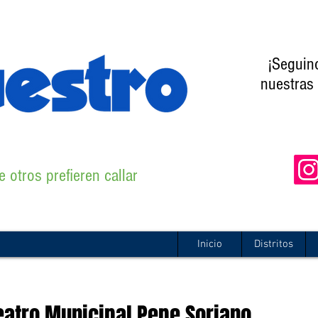
¡Seguin
nuestras 
 otros prefieren callar
Inicio
Distritos
eatro Municipal Pepe Soriano