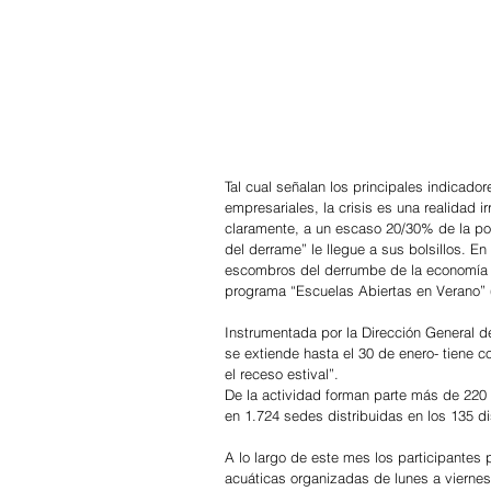
Tal cual señalan los principales indicad
empresariales, la crisis es una realidad i
claramente, a un escaso 20/30% de la pob
del derrame” le llegue a sus bolsillos. E
escombros del derrumbe de la economía d
programa “Escuelas Abiertas en Verano” 
Instrumentada por la Dirección General de
se extiende hasta el 30 de enero- tiene c
el receso estival”.
De la actividad forman parte más de 220 m
en 1.724 sedes distribuidas en los 135 di
A lo largo de este mes los participantes p
acuáticas organizadas de lunes a viernes