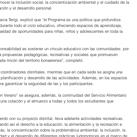
er la inclusión social, la concientización ambiental y el cuidado de la 
ción y el desarrollo personal.
avia Terigi, explicó que “el Programa es una política que profundiza 
urante todo el ciclo educativo, ofreciendo espacios de aprendizaje, 
gualdad de oportunidades para niñas, niños y adolescentes en toda la 
sponsabilidad es sostener un vínculo educativo con las comunidades: por 
a propuestas pedagógicas, recreativas y sociales que promueven 
da rincón del territorio bonaerense”, completó.
 coordinadores distritales, mientras que en cada sede se asigna una 
a planificación y desarrollo de las actividades. Además, en los espacios 
 garantizar la seguridad de las y los participantes.
n Verano” se asegura, además, la continuidad del Servicio Alimentario 
 una colación y el almuerzo a todas y todos los estudiantes que 
do con su proyecto distrital, lleva adelante actividades recreativas, 
ando así el derecho a la educación, la alimentación y la recreación a 
, la concientización sobre la problemática ambiental, la inclusión, la 
lidad y el desarrollo de diferentes prácticas ludomotrices en el marco de 