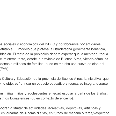
ores sociales y económicos del INDEC y corroborados por entidades 
rrefutable. El modelo que profesa la ultraderecha gobernante beneficia, 
lación. El resto de la población deberá esperar que la mentada “teoría 
n el mientras tanto, desde la provincia de Buenos Aires, viendo cómo los 
añan a millones de familias, puso en marcha una nueva edición del 
(EAV). 
 Cultura y Educación de la provincia de Buenos Aires, la iniciativa -que 
omo objetivo “brindar un espacio educativo y recreativo integral durante 
il niñas, niños y adolescentes en edad escolar, a partir de los 3 años, 
stritos bonaerenses (65 en contexto de encierro).
odrán disfrutar de actividades recreativas, deportivas, artísticas y 
 en jornadas de 4 horas diarias, en turnos de mañana o tarde/vespertino. 