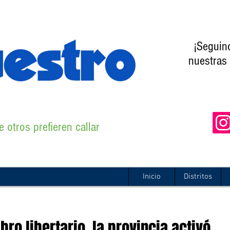
¡Seguin
nuestras 
 otros prefieren callar
Inicio
Distritos
ro libertario, la provincia activó