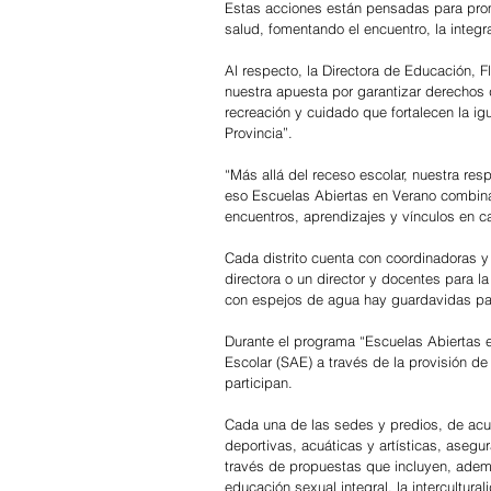
Estas acciones están pensadas para promov
salud, fomentando el encuentro, la integra
Al respecto, la Directora de Educación, Fl
nuestra apuesta por garantizar derechos d
recreación y cuidado que fortalecen la i
Provincia”.
“Más allá del receso escolar, nuestra re
eso Escuelas Abiertas en Verano combin
encuentros, aprendizajes y vínculos en ca
Cada distrito cuenta con coordinadoras y
directora o un director y docentes para l
con espejos de agua hay guardavidas para
Durante el programa “Escuelas Abiertas e
Escolar (SAE) a través de la provisión de
participan.
Cada una de las sedes y predios, de acuer
deportivas, acuáticas y artísticas, asegur
través de propuestas que incluyen, además
educación sexual integral, la intercultura