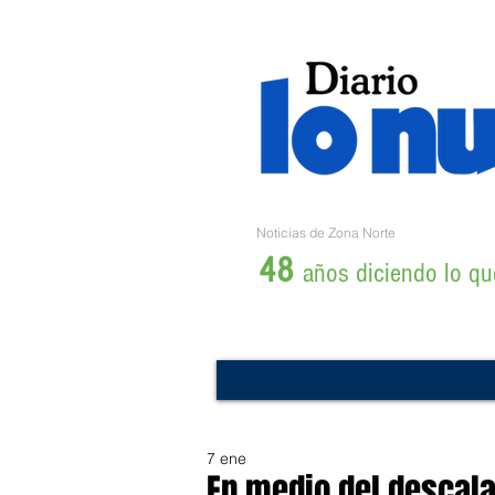
Noticias de Zona Norte
48
años diciendo lo que
7 ene
En medio del descalab