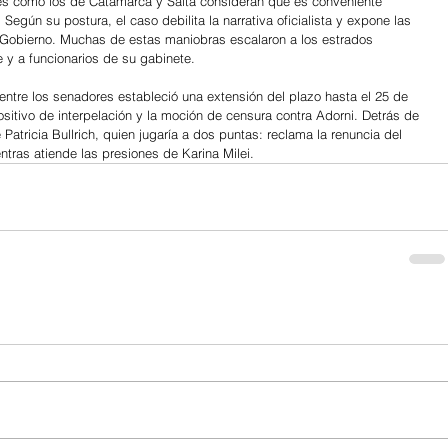
s como los de Catamarca y Salta consideran que es conveniente 
egún su postura, el caso debilita la narrativa oficialista y expone las 
Gobierno. Muchas de estas maniobras escalaron a los estrados 
te y a funcionarios de su gabinete.
tre los senadores estableció una extensión del plazo hasta el 25 de 
ositivo de interpelación y la moción de censura contra Adorni. Detrás de 
Patricia Bullrich, quien jugaría a dos puntas: reclama la renuncia del 
ntras atiende las presiones de Karina Milei.