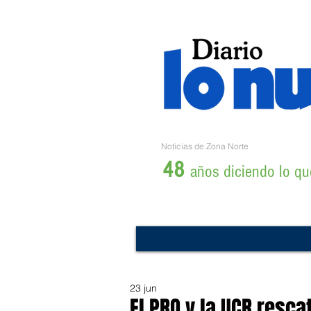
Noticias de Zona Norte
48
años diciendo lo que
23 jun
El PRO y la UCR resca