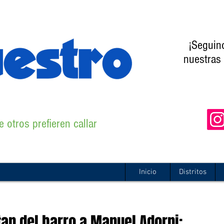
¡Seguin
nuestras 
 otros prefieren callar
Inicio
Distritos
tan del barro a Manuel Adorni: