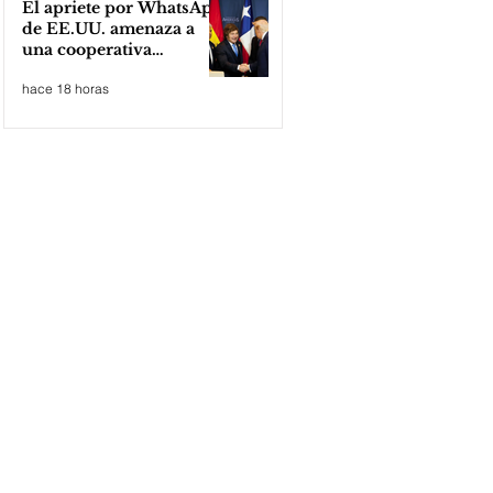
El apriete por WhatsApp
de EE.UU. amenaza a
una cooperativa
argentina para boicotear
hace 18 horas
a Huawei