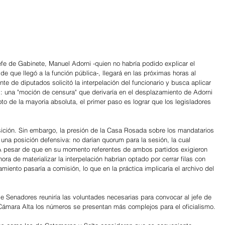
jefe de Gabinete, Manuel Adorni -quien no habría podido explicar el 
e que llegó a la función pública-, llegará en las próximas horas al 
e de diputados solicitó la interpelación del funcionario y busca aplicar 
al: una "moción de censura" que derivaría en el desplazamiento de Adorni 
oto de la mayoría absoluta, el primer paso es lograr que los legisladores 
osición. Sin embargo, la presión de la Casa Rosada sobre los mandatarios 
 una posición defensiva: no darían quorum para la sesión, la cual 
 A pesar de que en su momento referentes de ambos partidos exigieron 
ora de materializar la interpelación habrían optado por cerrar filas con 
miento pasaría a comisión, lo que en la práctica implicaría el archivo del 
e Senadores reuniría las voluntades necesarias para convocar al jefe de 
a Cámara Alta los números se presentan más complejos para el oficialismo.