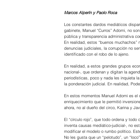
Marcos Alperín y Paolo Roca
Los constantes dardos mediáticos disparad
gabinete, Manuel “Curros” Adorni, no so
pública y transparencia administrativa c
En realidad, estos “buenos muchachos” no
denuncias judiciales, la corrupción no se
identificado con el robo de lo ajeno.
En realidad, a estos grandes grupos eco
nacional-, que ordenan y digitan la agend
periodísticas, poco y nada les inquieta 
la ponderación judicial. En realidad, Pod
En estos momentos Manuel Adorni es el ob
enriquecimiento que le permitió inversione
ahora, no al dueño del circo, Karina y Javi
El “círculo rojo”, que todo ordena y tod
inventa causas mediático-judicial-, no 
modificar el modelo o rumbo político. E
No les gusta que un “pelotudo”, un “loco