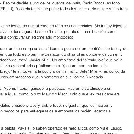
o. Eso de decirle a uno de los dueños del país, Paolo Rocca, en tono 
EE.UU), “don chatarrín” fue pasar todos los límites. No muy distinto trata 
i no les están cumpliendo en términos comerciales. Sin ir muy lejos, al 
vía lo tiene agarrado al no firmarle, por ahora, la unificación con el 
dría configurar un aglomerado monopólico.
que también se gana las críticas de gente del propio riñón libertario y de 
men que todo esto termine destapando otras ollas donde ellos comen y 
pleado del mes”: Javier Milei. Un empleado del “círculo rojo” que se la 
ltarlos y humillarlos públicamente. Y, sobre todo, no les está 
o rojo” le atribuyen a la codicia de Karina “El Jefe” Milei -más conocida 
unos empresarios que lo sentaron en el sillón de Rivadavia.
l Adorni, habrán ganado la pulseada. Habrán disciplinado a un 
l a igual, como lo hizo Mauricio Macri, solo que el ex presidene era 
odales presidenciales y, sobre todo, no gustan que los insulten y 
n negocios para entregárselos a empresarios recién llegados al 
e la pelota. Vaya si lo saben operadores mediáticos como Viale, Leuco, 
ntre tantos más. También lo sabe el Poder Judicial, a excepción de 