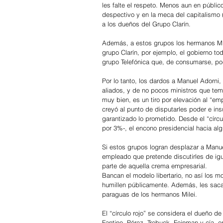
les falte el respeto. Menos aun en públic
despectivo y en la meca del capitalismo (
a los dueños del Grupo Clarín.
Además, a estos grupos los hermanos Mile
grupo Clarín, por ejemplo, el gobierno toda
grupo Telefónica que, de consumarse, po
Por lo tanto, los dardos a Manuel Adorni, 
aliados, y de no pocos ministros que te
muy bien, es un tiro por elevación al “em
creyó al punto de disputarles poder e insu
garantizado lo prometido. Desde el “círcul
por 3%-, el encono presidencial hacia alg
Si estos grupos logran desplazar a Manue
empleado que pretende discutirles de igua
parte de aquella crema empresarial. 
Bancan el modelo libertario, no así los m
humillen públicamente. Además, les saca
paraguas de los hermanos Milei. 
El “círculo rojo” se considera el dueño d
Fantino, Pérez, Trebuck, Feinman y cía, e