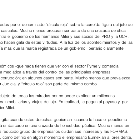
os por el denominado “círculo rojo” sobre la corroída figura del jefe de 
n casuales. Mucho menos procuran ser parte de una cruzada de ética 
ontra el gobierno de los hermanos Milei y sus socios del PRO y la UCR. 
 hacen gala de estas virtudes. A la luz de los acontecimientos y de las 
ría más que la marca registrada de un gobierno libertario claramente 
nómicos -que nada tienen que ver con el sector Pyme y comercial 
a mediática a través del control de las principales empresas 
la corrupción; en algunos casos son parte. Mucho menos que prevalezca 
er Judicial y “círculo rojo” son parte del mismo combo.
jeto de todas las miradas por no poder explicar un millonario 
s inmobiliarias y viajes de lujo. En realidad, le pegan al payaso y, por 
er Milei.
o digita cuando estas derechas gobiernan -cuando lo hace el populismo 
está embarcado en una cruzada de honestidad pública. Mucho menos en 
ste reducido grupo de empresarios cuidan sus intereses y las FORMAS. 
”, como definió en algún momento el empresario Eurnekian al presidente, 