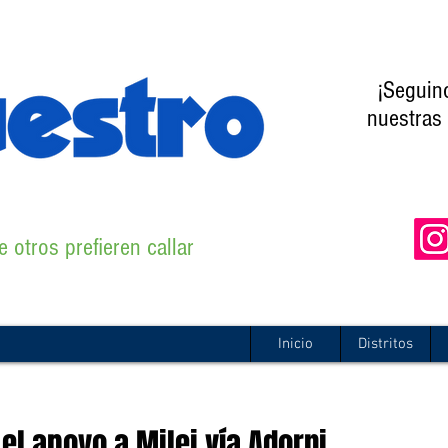
¡Seguin
nuestras 
 otros prefieren callar
Inicio
Distritos
 el apoyo a Milei vía Adorni