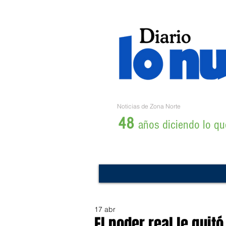
Noticias de Zona Norte
48
años diciendo lo que
17 abr
El poder real le quitó