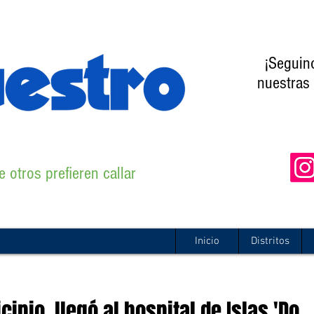
¡Seguin
nuestras 
 otros prefieren callar
Inicio
Distritos
cipio, llegó al hospital de Islas 'Do