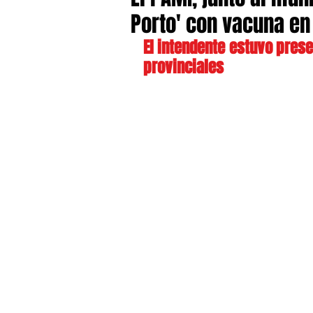
Porto' con vacuna e
El intendente estuvo prese
provinciales