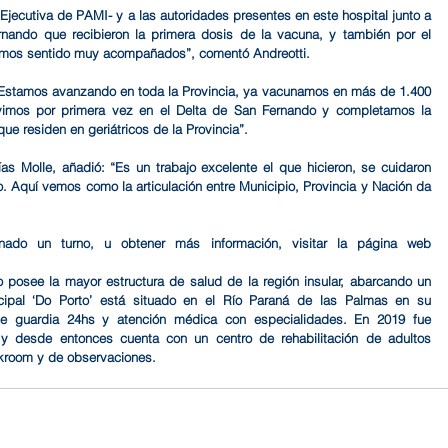
jecutiva de PAMI- y a las autoridades presentes en este hospital junto a 
ando que recibieron la primera dosis de la vacuna, y también por el 
hemos sentido muy acompañados”, comentó Andreotti.
 “Estamos avanzando en toda la Provincia, ya vacunamos en más de 1.400 
uvimos por primera vez en el Delta de San Fernando y completamos la 
e residen en geriátricos de la Provincia”.
ías Molle, añadió: “Es un trabajo excelente el que hicieron, se cuidaron 
. Aquí vemos como la articulación entre Municipio, Provincia y Nación da 
nado un turno, u obtener más información, visitar la página web 
posee la mayor estructura de salud de la región insular, abarcando un 
icipal ‘Do Porto’ está situado en el Río Paraná de las Palmas en su 
ene guardia 24hs y atención médica con especialidades. En 2019 fue 
y desde entonces cuenta con un centro de rehabilitación de adultos 
kroom y de observaciones.