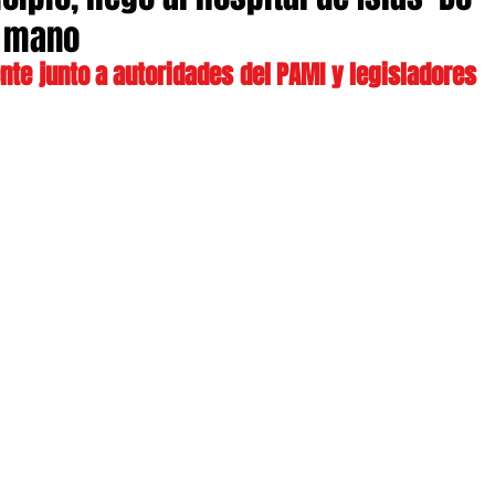
n mano
nte junto a autoridades del PAMI y legisladores 