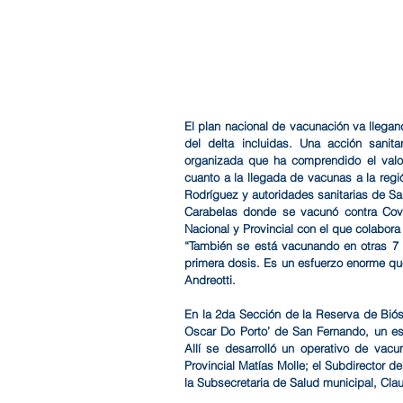
El plan nacional de vacunación va llegand
del delta incluidas. Una acción sanit
organizada que ha comprendido el valor
cuanto a la llegada de vacunas a la regió
Rodríguez y autoridades sanitarias de San
Carabelas donde se vacunó contra Covid
Nacional y Provincial con el que colabora 
“También se está vacunando en otras 7 re
primera dosis. Es un esfuerzo enorme que
Andreotti.
En la 2da Sección de la Reserva de Biósfe
Oscar Do Porto’ de San Fernando, un esta
Allí se desarrolló un operativo de vacu
Provincial Matías Molle; el Subdirector d
la Subsecretaria de Salud municipal, Cla