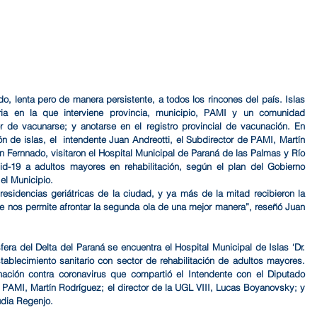
o, lenta pero de manera persistente, a todos los rincones del país. Islas 
aria en la que interviene provincia, municipio, PAMI y un comunidad 
 de vacunarse; y anotarse en el registro provincial de vacunación. En 
n de islas, el  intendente Juan Andreotti, el Subdirector de PAMI, Martín 
 Fernnado, visitaron el Hospital Municipal de Paraná de las Palmas y Río 
-19 a adultos mayores en rehabilitación, según el plan del Gobierno 
el Municipio. 
sidencias geriátricas de la ciudad, y ya más de la mitad recibieron la 
 nos permite afrontar la segunda ola de una mejor manera”, reseñó Juan 
ra del Delta del Paraná se encuentra el Hospital Municipal de Islas ‘Dr. 
blecimiento sanitario con sector de rehabilitación de adultos mayores. 
nación contra coronavirus que compartió el Intendente con el Diputado 
e PAMI, Martín Rodríguez; el director de la UGL VIII, Lucas Boyanovsky; y 
udia Regenjo.