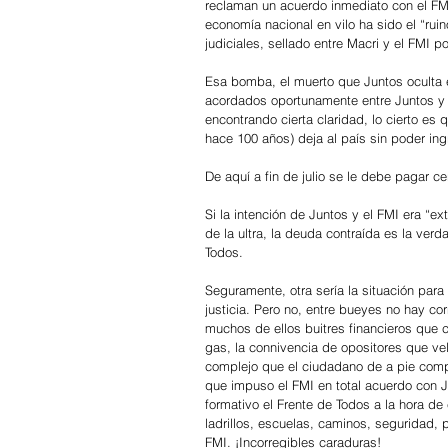
reclaman un acuerdo inmediato con el FMI.
economía nacional en vilo ha sido el “ruin
judiciales, sellado entre Macri y el FMI po
Esa bomba, el muerto que Juntos oculta e
acordados oportunamente entre Juntos y 
encontrando cierta claridad, lo cierto es
hace 100 años) deja al país sin poder ingr
De aquí a fin de julio se le debe pagar c
Si la intención de Juntos y el FMI era “e
de la ultra, la deuda contraída es la ve
Todos. 
Seguramente, otra sería la situación para 
justicia. Pero no, entre bueyes no hay c
muchos de ellos buitres financieros que c
gas, la connivencia de opositores que vel
complejo que el ciudadano de a pie compr
que impuso el FMI en total acuerdo con 
formativo el Frente de Todos a la hora de
ladrillos, escuelas, caminos, seguridad, p
FMI. ¡Incorregibles caraduras!