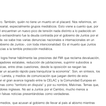
vo. También, quién no tiene un muerto en el placard. Nos referimos, en 
resarial, especialmente grupos mediáticos. Esto viene a cuento que, por 
I encuentran un nuevo pico de tensión nada distinto a lo padecido en 
o extraordinario fue la deuda contraída por el gobierno de Juntos por el 
-se sabe tras varias denuncias nacionales e internacionales en un 
obierno de Juntos-, con toda intencionalidad. Es el muerto que Juntos 
cias a la terrible protección mediática.
ogra frenar hábilmente las presiones del FMI que reclama devaluación, 
ajadores estatales, reducción de jubilaciones, suprimir subsidios a 
cas, entre otras cuestiones, desde la oposición se rasgan las 
 un acuerdo rápido para tranquilizar la economía”. Son, en síntesis, los 
y Larreta, y medios de comunicación que juegan dentro de esta 
an el gran avance logrado entre la CELAC y la Comunidad Europea en 
nas como “territorio en disputa“ y por su nombre, Malvinas. Temas que, 
adores ingleses. No así a Juntos por el Cambio, mucho menos a 
 falsas noticias presentándolas como verdaderas.
 medios, que acusan al gobierno de llevar al país al abismo mientras 