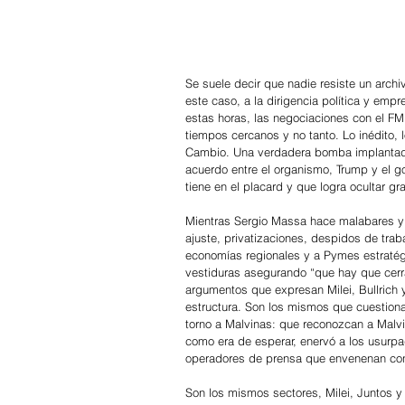
Se suele decir que nadie resiste un archi
este caso, a la dirigencia política y emp
estas horas, las negociaciones con el FM
tiempos cercanos y no tanto. Lo inédito, l
Cambio. Una verdadera bomba implantada 
acuerdo entre el organismo, Trump y el g
tiene en el placard y que logra ocultar gra
Mientras Sergio Massa hace malabares y l
ajuste, privatizaciones, despidos de trab
economías regionales y a Pymes estratégi
vestiduras asegurando “que hay que cerrar
argumentos que expresan Milei, Bullrich 
estructura. Son los mismos que cuestion
torno a Malvinas: que reconozcan a Malvi
como era de esperar, enervó a los usurp
operadores de prensa que envenenan con
Son los mismos sectores, Milei, Juntos y