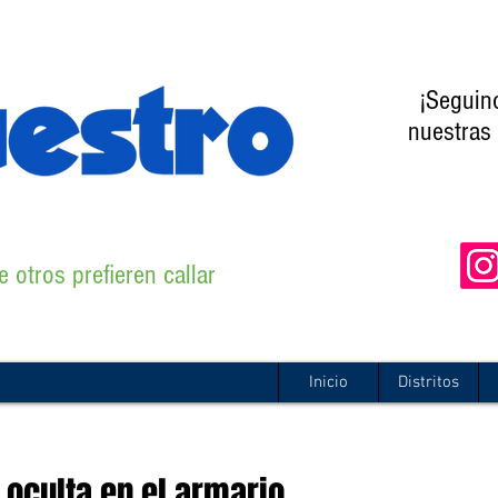
¡Seguin
nuestras 
 otros prefieren callar
Inicio
Distritos
 oculta en el armario