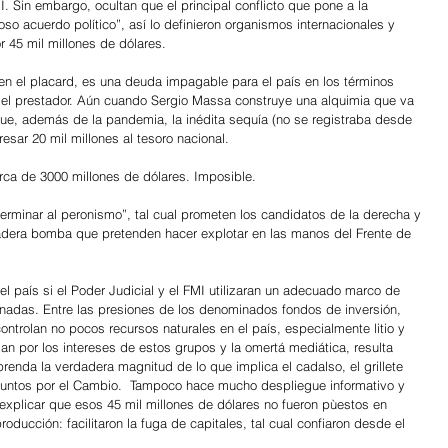
 Sin embargo, ocultan que el principal conflicto que pone a la 
oso acuerdo político”, así lo definieron organismos internacionales y 
r 45 mil millones de dólares.  
n el placard, es una deuda impagable para el país en los términos 
el prestador. Aún cuando Sergio Massa construye una alquimia que va 
 que, además de la pandemia, la inédita sequía (no se registraba desde 
esar 20 mil millones al tesoro nacional. 
erca de 3000 millones de dólares. Imposible. 
xterminar al peronismo”, tal cual prometen los candidatos de la derecha y 
rdadera bomba que pretenden hacer explotar en las manos del Frente de 
el país si el Poder Judicial y el FMI utilizaran un adecuado marco de 
ornadas. Entre las presiones de los denominados fondos de inversión, 
ontrolan no pocos recursos naturales en el país, especialmente litio y 
an por los intereses de estos grupos y la omertá mediática, resulta 
enda la verdadera magnitud de lo que implica el cadalso, el grillete 
Juntos por el Cambio.  Tampoco hace mucho despliegue informativo y 
 explicar que esos 45 mil millones de dólares no fueron pùestos en 
roducción: facilitaron la fuga de capitales, tal cual confiaron desde el 