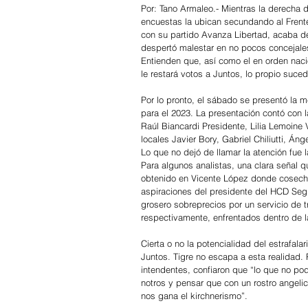
Por: Tano Armaleo.- Mientras la derecha 
encuestas la ubican secundando al Frente 
con su partido Avanza Libertad, acaba de
despertó malestar en no pocos concejales 
Entienden que, así como el en orden nacio
le restará votos a Juntos, lo propio sucede
Por lo pronto, el sábado se presentó la 
para el 2023. La presentación contó con l
Raúl Biancardi Presidente, Lilia Lemoine 
locales Javier Bory, Gabriel Chiliutti, 
Lo que no dejó de llamar la atención fue 
Para algunos analistas, una clara señal q
obtenido en Vicente López donde cosechar
aspiraciones del presidente del HCD Seg
grosero sobreprecios por un servicio de t
respectivamente, enfrentados dentro de l
Cierta o no la potencialidad del estrafalar
Juntos. Tigre no escapa a esta realidad. 
intendentes, confiaron que “lo que no po
notros y pensar que con un rostro angeli
nos gana el kirchnerismo”.