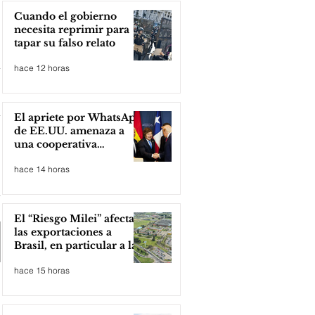
Cuando el gobierno
necesita reprimir para
tapar su falso relato
hace 12 horas
El apriete por WhatsApp
de EE.UU. amenaza a
una cooperativa
argentina para boicotear
hace 14 horas
a Huawei
El “Riesgo Milei” afecta
las exportaciones a
Brasil, en particular a la
industria automotriz de
hace 15 horas
la provincia