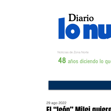
Noticias de Zona Norte
48
años diciendo lo que
29 ago 2022
El “león” Milei quie