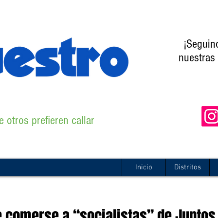
¡Seguin
nuestras 
 otros prefieren callar
Inicio
Distritos
re comerse a “socialistas” de Juntos