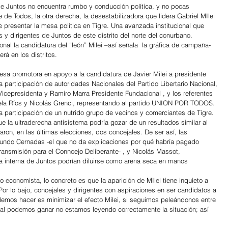
de Juntos no encuentra rumbo y conducción política, y no pocas 
de Todos, la otra derecha, la desestabilizadora que lidera Gabriel MIlei 
 presentar la mesa política en Tigre. Una avanzada institucional que 
y dirigentes de Juntos de este distrito del norte del conurbano. 
nal la candidatura del “león” Milei –así señala  la gráfica de campaña- 
rá en los distritos.
mesa promotora en apoyo a la candidatura de Javier Milei a presidente 
a participación de autoridades Nacionales del Partido Libertario Nacional, 
Vicepresidenta y Ramiro Marra Presidente Fundacional , y los referentes 
Ángela Ríos y Nicolás Grenci, representando al partido UNION POR TODOS.  
la participación de un nutrido grupo de vecinos y comerciantes de Tigre. 
ue la ultraderecha antisistema podría gozar de un resultados similar al 
on, en las últimas elecciones, dos concejales. De ser así, las 
undo Cernadas -el que no da explicaciones por qué habría pagado 
ransmisión para el Conncejo Deliberante- , y Nicolás Massot, 
a interna de Juntos podrían diluirse como arena seca en manos
io economista, lo concreto es que la aparición de MIlei tiene inquieto a  
Por lo bajo, concejales y dirigentes con aspiraciones en ser candidatos a 
demos hacer es minimizar el efecto Milei, si seguimos peleándonos entre 
cal podemos ganar no estamos leyendo correctamente la situación; así 