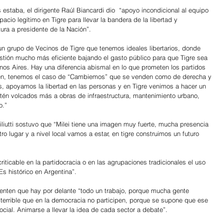
 estaba, el dirigente Raúl Biancardi dio  “apoyo incondicional al equipo 
acio legítimo en Tigre para llevar la bandera de la libertad y 
ura a presidente de la Nación”.
un grupo de Vecinos de Tigre que tenemos ideales libertarios, donde 
tión mucho más eficiente bajando el gasto público para que Tigre sea 
enos Aires. Hay una diferencia abismal en lo que prometen los partidos 
cen, tenemos el caso de “Cambiemos” que se venden como de derecha y 
s, apoyamos la libertad en las personas y en Tigre venimos a hacer un 
stén volcados más a obras de infraestructura, mantenimiento urbano, 
o.”
iliutti sostuvo que “Milei tiene una imagen muy fuerte, mucha presencia 
lugar y a nivel local vamos a estar, en tigre construimos un futuro 
 criticable en la partidocracia o en las agrupaciones tradicionales el uso 
Es histórico en Argentina”. 
enten que hay por delante “todo un trabajo, porque mucha gente 
terrible que en la democracia no participen, porque se supone que ese 
ocial. Animarse a llevar la idea de cada sector a debate”.  