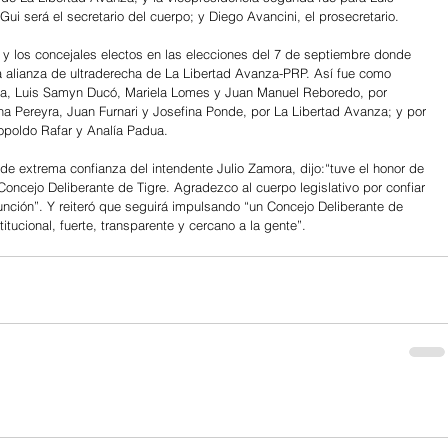
i será el secretario del cuerpo; y Diego Avancini, el prosecretario.
y los concejales electos en las elecciones del 7 de septiembre donde 
a alianza de ultraderecha de La Libertad Avanza-PRP. Así fue como 
ía, Luis Samyn Ducó, Mariela Lomes y Juan Manuel Reboredo, por 
a Pereyra, Juan Furnari y Josefina Ponde, por La Libertad Avanza; y por 
opoldo Rafar y Analía Padua.
 de extrema confianza del intendente Julio Zamora, dijo:“tuve el honor de 
oncejo Deliberante de Tigre. Agradezco al cuerpo legislativo por confiar 
unción”. Y reiteró que seguirá impulsando “un Concejo Deliberante de 
titucional, fuerte, transparente y cercano a la gente”.