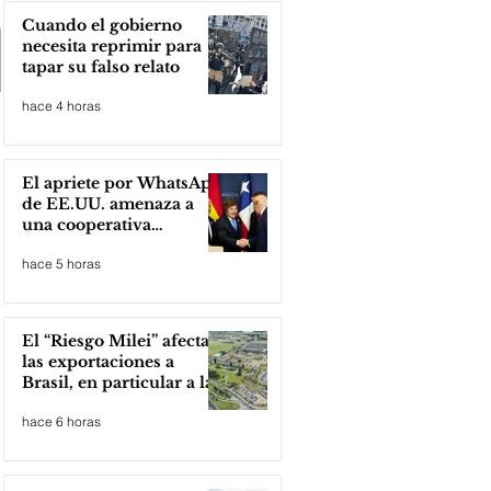
Cuando el gobierno
necesita reprimir para
tapar su falso relato
hace 4 horas
El apriete por WhatsApp
de EE.UU. amenaza a
una cooperativa
argentina para boicotear
hace 5 horas
a Huawei
El “Riesgo Milei” afecta
las exportaciones a
Brasil, en particular a la
industria automotriz de
hace 6 horas
la provincia