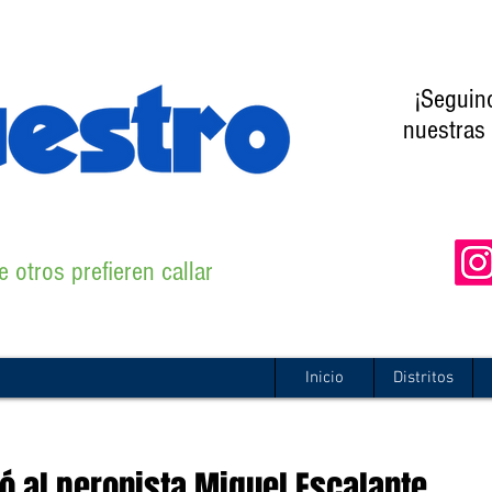
¡Seguin
nuestras 
 otros prefieren callar
Inicio
Distritos
icó al peronista Miguel Escalante