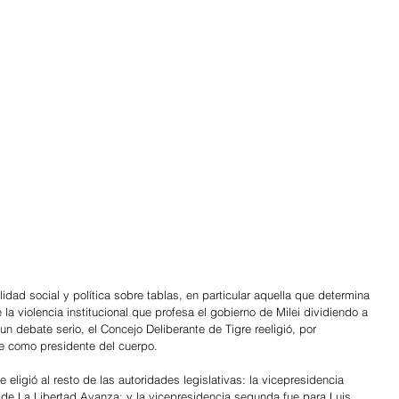
lidad social y política sobre tablas, en particular aquella que determina 
la violencia institucional que profesa el gobierno de Milei dividiendo a 
 un debate serio, el Concejo Deliberante de Tigre reeligió, por 
te como presidente del cuerpo.
eligió al resto de las autoridades legislativas: la vicepresidencia 
de La Libertad Avanza; y la vicepresidencia segunda fue para Luis 