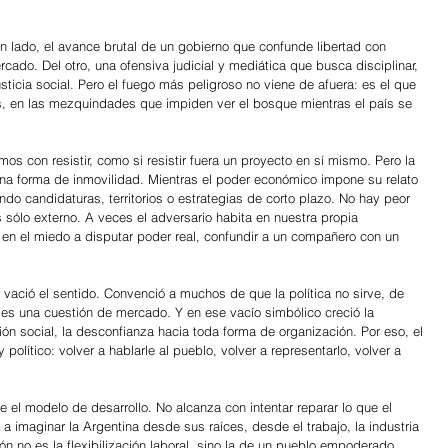
n lado, el avance brutal de un gobierno que confunde libertad con 
ado. Del otro, una ofensiva judicial y mediática que busca disciplinar, 
justicia social. Pero el fuego más peligroso no viene de afuera: es el que 
os, en las mezquindades que impiden ver el bosque mientras el país se 
 con resistir, como si resistir fuera un proyecto en sí mismo. Pero la 
 una forma de inmovilidad. Mientras el poder económico impone su relato 
o candidaturas, territorios o estrategias de corto plazo. No hay peor 
 sólo externo. A veces el adversario habita en nuestra propia 
en el miedo a disputar poder real, confundir a un compañero con un 
o: vació el sentido. Convenció a muchos de que la política no sirve, de 
 es una cuestión de mercado. Y en ese vacío simbólico creció la 
ión social, la desconfianza hacia toda forma de organización. Por eso, el 
y político: volver a hablarle al pueblo, volver a representarlo, volver a 
e el modelo de desarrollo. No alcanza con intentar reparar lo que el 
 a imaginar la Argentina desde sus raíces, desde el trabajo, la industria 
n no es la flexibilización laboral, sino la de un pueblo empoderado, 