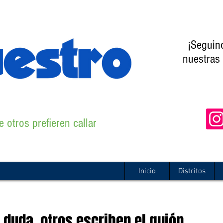
¡Seguin
nuestras 
 otros prefieren callar
Inicio
Distritos
duda, otros escriben el guión