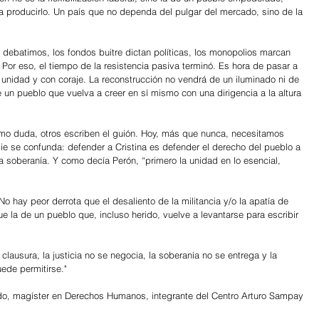
 producirlo. Un país que no dependa del pulgar del mercado, sino de la 
debatimos, los fondos buitre dictan políticas, los monopolios marcan 
 Por eso, el tiempo de la resistencia pasiva terminó. Es hora de pasar a 
 unidad y con coraje. La reconstrucción no vendrá de un iluminado ni de 
e un pueblo que vuelva a creer en sí mismo con una dirigencia a la altura 
smo duda, otros escriben el guión. Hoy, más que nunca, necesitamos 
ie se confunda: defender a Cristina es defender el derecho del pueblo a 
la soberanía. Y como decía Perón, “primero la unidad en lo esencial, 
No hay peor derrota que el desaliento de la militancia y/o la apatía de 
ue la de un pueblo que, incluso herido, vuelve a levantarse para escribir 
 clausura, la justicia no se negocia, la soberanía no se entrega y la 
ede permitirse."
do, magíster en Derechos Humanos, integrante del Centro Arturo Sampay 