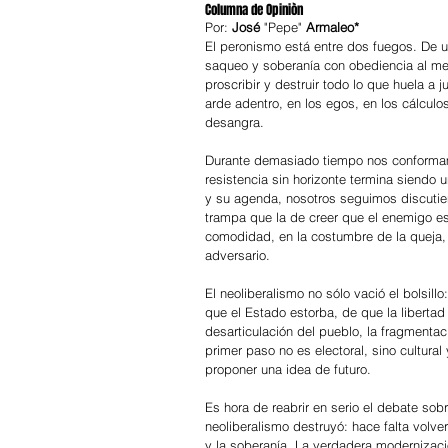
Columna de Opiniòn
Por:
 José 
"Pepe" 
Armaleo*
El peronismo está entre dos fuegos. De u
saqueo y soberanía con obediencia al merc
proscribir y destruir todo lo que huela a 
arde adentro, en los egos, en los cálcul
desangra.
Durante demasiado tiempo nos conformamos
resistencia sin horizonte termina siendo
y su agenda, nosotros seguimos discutiend
trampa que la de creer que el enemigo es
comodidad, en la costumbre de la queja, 
adversario.
El neoliberalismo no sólo vació el bolsill
que el Estado estorba, de que la libertad
desarticulación del pueblo, la fragmentac
primer paso no es electoral, sino cultural 
proponer una idea de futuro.
Es hora de reabrir en serio el debate sobr
neoliberalismo destruyó: hace falta volver
y la soberanía. La verdadera modernizació