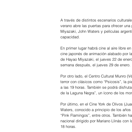
A través de distintos escenarios cultural
verano abre las puertas para ofrecer un
Miyazaki, John Waters y películas argenti
capacidad.
En primer lugar habrá cine al aire libre e
cine japonés de animación alabado por la
de Hayao Miyazaki, el jueves 22 de enero
semana después, el jueves 29 de enero. L
Por otro lado, el Centro Cultural Munro (V
terror con clásicos como “Psicosis”, la p
a las 19 horas. También se podrá disfrut
de la Laguna Negra”, un ícono de los mon
Por último, en el Cine York de Olivos (Ju
Waters, conocido a principio de los años 
“Pink Flamingos”, entre otros. También hab
nacional dirigido por Mariano Llinás con l
18 horas.