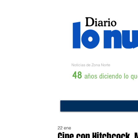
Noticias de Zona Norte
48
años diciendo lo que
22 ene
Cine con Hitchcock, 