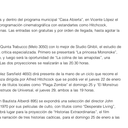
es y dentro del programa municipal “Casa Abierta”, en Vicente López el 
a programación cinematográfica con estandartes como Hitchcock, 
nas. Las entradas son gratuitas y por orden de llegada, hasta agotar la 
n Quinta Trabucco (Melo 3050) con lo mejor de Studio Ghibli, el estudio de 
 crítica especializada. Primero se presentará “La princesa Mononoke”, 
, y luego será la oportunidad de “La colina de las amapolas”, una 
as dos proyecciones se realizarán a las 20.30 horas.
élez Sarsfield 4650) dirá presente de la mano de un ciclo que recorre el 
ieza dirigida por Alfred Hitchcock que se podrá ver el jueves 22 de enero 
ar de títulos locales como “Plaga Zombie” el domingo 25 y “El Monstruo 
struos de Universal, el jueves 29, ambos a las 19 horas.
an Bautista Alberdi 895) se expondrá una selección del director John 
1970 por sus películas de culto, con títulos como “Desperate Living”, 
rá lugar para la proyección de “Historias Extraordinarias”, el film 
a narración de tres historias caóticas, para el domingo 25 de enero a las 