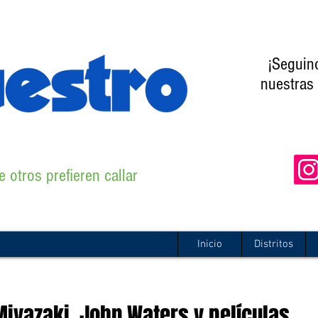
¡Seguin
nuestras 
 otros prefieren callar
Inicio
Distritos
Miyazaki, John Waters y películas