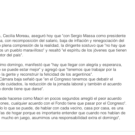
, Cecilia Moreau, aseguró hoy que "con Sergio Massa como presidente 
a, con recomposición del salario, baja de inflación y renegociación del 
plena compresión de la realidad, la dirigente sostuvo que "no hay que 
 un pueblo maravilloso" y resaltó "el espíritu de los jóvenes que tienen 
tor del país".
imo domingo, manifestó que "hay que llegar con alegría y esperanza, 
e se puede estar mejor" y agregó que "tenemos que trabajar por la 
 la gente y reconstruir la felicidad de los argentinos".
la Cámara baja señaló que "en el Congreso tenemos que debatir el 
 de cuidados, la reducción de la jornada laboral y también el acuerdo 
n donde tiene que darse".
uede hacerse como Macri en pocos segundos arregló el peor acuerdo 
iones, cualquier acuerdo con el Fondo tiene que pasar por el Congreso".
do lo que se puede, de hablar con cada vecino, casa por casa, es una 
 jefas de hogar porque es importante entender que cuando nos hablan de 
os mucho en juego, asumimos una responsabilidad extra el domingo", 