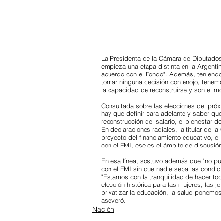
La Presidenta de la Cámara de Diputados
empieza una etapa distinta en la Argentin
acuerdo con el Fondo". Además, teniendo 
tomar ninguna decisión con enojo, tenemos
la capacidad de reconstruirse y son el mo
Consultada sobre las elecciones del próx
hay que definir para adelante y saber qu
reconstrucción del salario, el bienestar de
En declaraciones radiales, la titular de 
proyecto del financiamiento educativo, el
con el FMI, ese es el ámbito de discusió
En esa línea, sostuvo además que "no p
con el FMI sin que nadie sepa las condic
"Estamos con la tranquilidad de hacer to
elección histórica para las mujeres, las
privatizar la educación, la salud ponem
aseveró.
Nación