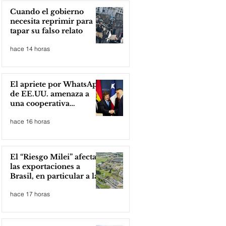
Cuando el gobierno
necesita reprimir para
tapar su falso relato
hace 14 horas
El apriete por WhatsApp
de EE.UU. amenaza a
una cooperativa
argentina para boicotear
hace 16 horas
a Huawei
El “Riesgo Milei” afecta
las exportaciones a
Brasil, en particular a la
industria automotriz de
hace 17 horas
la provincia