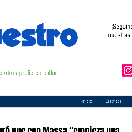
¡Seguin
nuestras 
 otros prefieren callar
Inicio
Distritos
uró que con Massa “empieza una