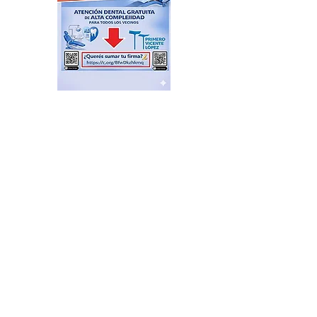
Récord histórico de
morosos: más de 5,5
millones de personas
afectadas