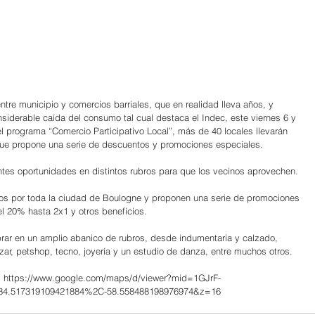
tre municipio y comercios barriales, que en realidad lleva años, y 
nsiderable caída del consumo tal cual destaca el Indec, este viernes 6 y 
l programa “Comercio Participativo Local”, más de 40 locales llevarán 
 que propone una serie de descuentos y promociones especiales.
es oportunidades en distintos rubros para que los vecinos aprovechen.
idos por toda la ciudad de Boulogne y proponen una serie de promociones 
l 20% hasta 2x1 y otros beneficios.
rar en un amplio abanico de rubros, desde indumentaria y calzado, 
ar, petshop, tecno, joyería y un estudio de danza, entre muchos otros.
 
https://www.google.com/maps/d/viewer?mid=1GJrF-
.517319109421884%2C-58.558488198976974&z=16