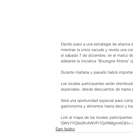
Dando paso a una estrategia de alianza en
mientras la crisis sacude y revela una co
el sábado 7 de diciembre, en el marco de
adelante la iniciativa “Boulogne Ahorra”
Durante mañana y pasado habrá important
Los locales participantes están distribu
especiales, desde descuentos de hasta e
Será una oportunidad especial para comp
gastronomía y alimentos hasta deco y baz
Link al mapa de los locales participantes:
QWsYYQ5e2KrAWVPi1QsR68gmAE&ll=-34
San Isidro