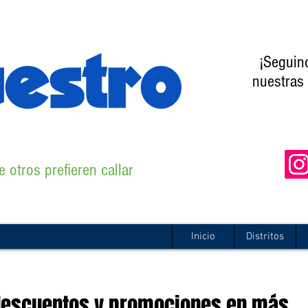
¡Seguin
nuestras 
 otros prefieren callar
Inicio
Distritos
descuentos y promociones en más