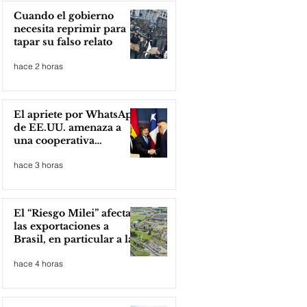
Cuando el gobierno
necesita reprimir para
tapar su falso relato
hace 2 horas
El apriete por WhatsApp
de EE.UU. amenaza a
una cooperativa
argentina para boicotear
hace 3 horas
a Huawei
El “Riesgo Milei” afecta
las exportaciones a
Brasil, en particular a la
industria automotriz de
hace 4 horas
la provincia