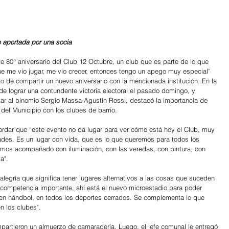
o aportada por una socia
que me vio jugar, me vio crecer, entonces tengo un apego muy especial” 
o de compartir un nuevo aniversario con la mencionada institución. En la 
de lograr una contundente victoria electoral el pasado domingo, y 
ar al binomio Sergio Massa-Agustín Rossi, destacó la importancia de 
del Municipio con los clubes de barrio.
cordar que “este evento no da lugar para ver cómo está hoy el Club, muy 
ades. Es un lugar con vida, que es lo que queremos para todos los 
emos acompañado con iluminación, con las veredas, con pintura, con 
a".
alegría que significa tener lugares alternativos a las cosas que suceden 
 competencia importante, ahí está el nuevo microestadio para poder 
l, en hándbol, en todos los deportes cerrados. Se complementa lo que 
n los clubes".
mpartieron un almuerzo de camaradería. Luego, el jefe comunal le entregó 