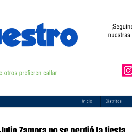
¡Seguin
nuestras 
 otros prefieren callar
Inicio
Distritos
Julio Zamora no se perdió la fiesta