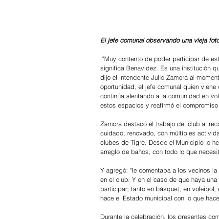
El jefe comunal observando una vieja fot
 "Muy contento de poder participar de este 80° aniversario del Club 12 Octubre, un club que es parte de lo que 
significa Benavidez. Es una institución 
dijo el intendente Julio Zamora al moment
oportunidad, el jefe comunal quien viene 
continúa alentando a la comunidad en vot
estos espacios y reafirmó el compromiso 
Zamora destacó el trabajo del club al re
cuidado, renovado, con múltiples activid
clubes de Tigre. Desde el Municipio lo h
arreglo de baños, con todo lo que necesit
Y agregó: "le comentaba a los vecinos la 
en el club. Y en el caso de que haya una
participar; tanto en básquet, en voleibo
hace el Estado municipal con lo que hace
Durante la celebración, los presentes co