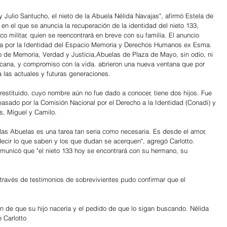
y Julio Santucho, el nieto de la Abuela Nélida Navajas", afirmó Estela de 
 en el que se anuncia la recuperación de la identidad del nieto 133, 
co militar, quien se reencontrará en breve con su familia. El anuncio 
Casa por la Identidad del Espacio Memoria y Derechos Humanos ex Esma.
 de Memoria, Verdad y Justicia,Abuelas de Plaza de Mayo, sin odio, ni 
licana, y compromiso con la vida. abrieron una nueva ventana que por 
a las actuales y futuras generaciones. 
restituido, cuyo nombre aún no fue dado a conocer, tiene dos hijos. Fue 
 pasado por la Comisión Nacional por el Derecho a la Identidad (Conadi) y 
s, Miguel y Camilo.
as Abuelas es una tarea tan seria como necesaria. Es desde el amor, 
cir lo que saben y los que dudan se acerquen", agregó Carlotto.
comunicó que "el nieto 133 hoy se encontrará con su hermano, su 
ravés de testimonios de sobrevivientes pudo confirmar que el 
ión de que su hijo nacería y el pedido de que lo sigan buscando. Nélida 
 Carlotto