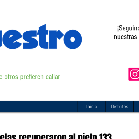
¡Seguin
nuestras 
 otros prefieren callar
Inicio
Distritos
elas recuperaron al nieto 133