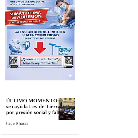
ÚLTIMO MOMENTO:
se cayó la Ley de Tierras
por presión social y falta
de votos
hace 9 horas