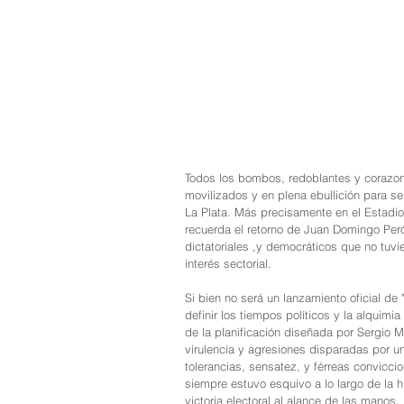
Todos los bombos, redoblantes y corazone
movilizados y en plena ebullición para se
La Plata. Más precisamente en el Estadio
recuerda el retorno de Juan Domingo Per
dictatoriales ,y democráticos que no tuvi
interés sectorial. 
Si bien no será un lanzamiento oficial de 
definir los tiempos políticos y la alquimi
de la planificación diseñada por Sergio 
virulencia y agresiones disparadas por un
tolerancias, sensatez, y férreas convicci
siempre estuvo esquivo a lo largo de la h
victoria electoral al alance de las manos