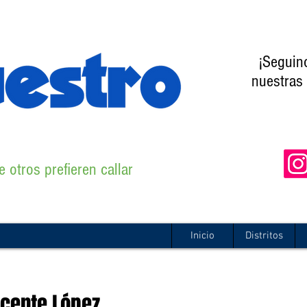
¡Seguin
nuestras 
 otros prefieren callar
Inicio
Distritos
icente López