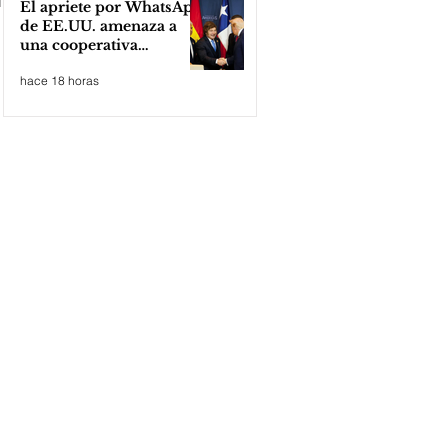
El apriete por WhatsApp
de EE.UU. amenaza a
una cooperativa
argentina para boicotear
hace 18 horas
a Huawei