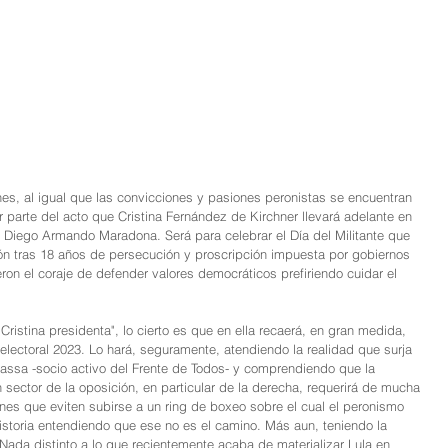
s, al igual que las convicciones y pasiones peronistas se encuentran 
r parte del acto que Cristina Fernández de Kirchner llevará adelante en 
 Diego Armando Maradona. Será para celebrar el Día del Militante que 
ón tras 18 años de persecución y proscripción impuesta por gobiernos 
eron el coraje de defender valores democráticos prefiriendo cuidar el 
"Cristina presidenta", lo cierto es que en ella recaerá, en gran medida, 
a electoral 2023. Lo hará, seguramente, atendiendo la realidad que surja 
Massa -socio activo del Frente de Todos- y comprendiendo que la 
 sector de la oposición, en particular de la derecha, requerirá de mucha 
ones que eviten subirse a un ring de boxeo sobre el cual el peronismo 
istoria entendiendo que ese no es el camino. Más aun, teniendo la 
. Nada distinto a lo que recientemente acaba de materializar Lula en 