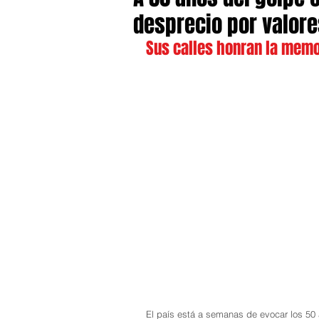
desprecio por valor
Sus calles honran la memo
El país está a semanas de evocar los 50 a