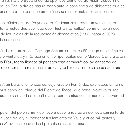
mania, Italia o España donde apellidos como los de Hitler, Mussolini o 
o, en San Isidro es naturalizado ante la conciencia de dirigentes que se 
anos de a pie que ignoran quiénes son estos nefastos personajes.
hubo infinidades de Proyectos de Ordenanzas, todos provenientes del 
rrar estos dos apellidos que “ilustran las calles” como si fueran dos 
e los inicios de la recuperación democrática (1983) hasta el 2023, 
e sus calles.
 “Lalo” Lauzurica, Domingo Santarcieri, en los 80; luego en los finales 
blo Fontanet, y más acá en el tiempo, ediles como Marcos Ciani, Gastón 
s Díaz, todos ligados al pensamiento democrático, se cansaron de 
os nombres. La resistencia radical y del vecinalismo cajoneó cada uno 
re Aramburu, el entonces concejal Gastón Fernández explicaba, en torno 
us pares del bloque del Frente de Todos, que “esta iniciativa busca 
durante su mandato y reafirmar el compromiso con la memoria, la verdad 
pción del peronismo y se llevó a cabo la represión del levantamiento de 
n José Valle y el posterior fusilamiento de Valle y otros militantes y 
árez”, detallaron desde el peronismo sanisidrense.