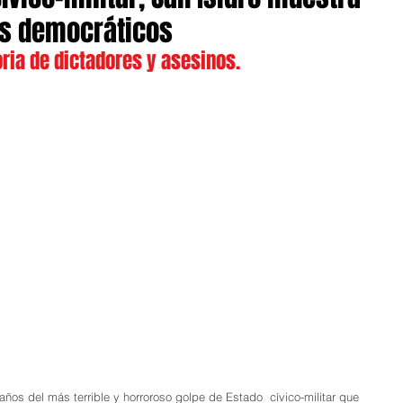
es democráticos
ria de dictadores y asesinos.
ños del más terrible y horroroso golpe de Estado  cívico-militar que 