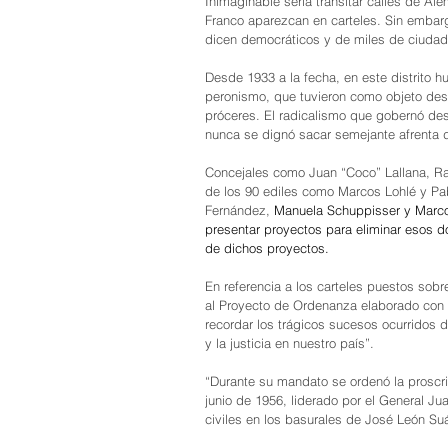
Inimaginable sería transitar calles de Ale
Franco aparezcan en carteles. Sin embarg
dicen democráticos y de miles de ciudad
Desde 1933 a la fecha, en este distrito 
peronismo, que tuvieron como objeto deste
próceres. El radicalismo que gobernó desd
nunca se dignó sacar semejante afrenta d
Concejales como Juan “Coco” Lallana, Raúl
de los 90 ediles como Marcos Lohlé y Pa
Fernández, 
Manuela Schuppisser y Marco
presentar proyectos para eliminar esos d
de dichos proyectos.
En referencia a los carteles puestos sob
al Proyecto de Ordenanza elaborado con s
recordar los trágicos sucesos ocurridos 
y la justicia en nuestro país”.
“Durante su mandato se ordenó la proscri
junio de 1956, liderado por el General Jua
civiles en los basurales de José León Su