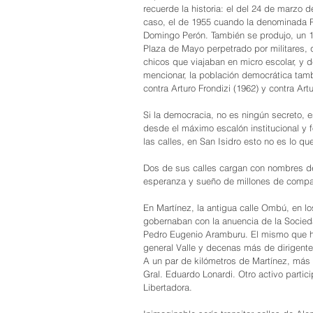
recuerde la historia: el del 24 de marzo
caso, el de 1955 cuando la denominada Re
Domingo Perón. También se produjo, un 1
Plaza de Mayo perpetrado por militares, 
chicos que viajaban en micro escolar, y d
mencionar, la población democrática tambi
contra Arturo Frondizi (1962) y contra Artur
Si la democracia, no es ningún secreto, 
desde el máximo escalón institucional y fo
las calles, en San Isidro esto no es lo q
Dos de sus calles cargan con nombres de
esperanza y sueño de millones de compatr
En Martínez, la antigua calle Ombú, en l
gobernaban con la anuencia de la Socieda
Pedro Eugenio Aramburu. El mismo que hab
general Valle y decenas más de dirigentes
A un par de kilómetros de Martínez, más p
Gral. Eduardo Lonardi. Otro activo parti
Libertadora.