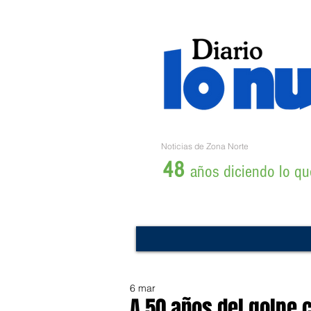
Noticias de Zona Norte
48
años diciendo lo que
6 mar
A 50 años del golpe c