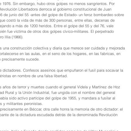
 de 1976. Sin embargo, hubo otros golpes no menos sangrientos. Por 
volución Libertadora derroca al gobierno constitucional de Juan 
6 de junio del 55 -antes del golpe de Estado- un feroz bombardeo sobre 
que costó la vida de más de 300 personas, entre ellas, decenas de 
ejando a más de 1200 heridos. Entre el golpe del 55 y del 76, vale 
én fue víctima de otros dos golpes cívico-militares. El perpetrado 
o Illia (1966).
es una construcción colectiva y diaria que merece ser cuidada y mejorada 
rtalecerse en las aulas, en el seno de los hogares, en las fabricas, en 
ue precisamente sucede.
 dictadores. Confesos asesinos que empuñaron el fusil para socavar la 
iotas en nombre de una falsa libertad.  
os años de terror y muertes cuando el general Videla y Martínez de Hoz 
d Rural y la Unión Industrial, fue ungida con el nombre del general 
ía sido activo partícipe del golpe de 1955, y mandara a fusilar al 
 y militantes peronistas. 
recisamente en Béccar, otra calle honra la memoria de otro dictador: el 
cipante de la dictadura escudada detrás de la denominada Revolución 