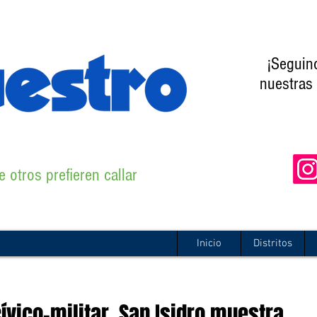
¡Seguin
nuestras 
 otros prefieren callar
Inicio
Distritos
ívico-militar, San Isidro muestra