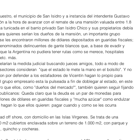
estro, el municipio de San Isidro y a instancia del intendente Gustavo 
razón a la hora de avanzar con el remate de una mansión valuada entre 1.8 
a tunicada en el barrio privado San Isidro Chico y sus propietarios debía 
para quienes serían los dueños de la mansión, un importante grupo 
se les encontraron millones de dólares depositados en guaridas fiscales; 
denominados delincuentes de gante blancos que, a base de evadir y 
 que la Argentina no pudiera tener rutas como se merece, hospitales 
etc. más.
elarían la medida judicial buscando jueces amigos, todo a modo de 
sectores consideran  "que el estado le mete la mano en el bolsillo". Y no 
n por defender a los estafadores de Vicentín hagan lo propio para 
el grupo empresario esta la pulseada a fin de doblegar al estado, en este 
ro que ellos, como "dueños del mercado"", también quieren seguir fijando 
epublicanos: Queda claro que la deuda es un par de monedas para 
lones de dólares en guaridas fiscales y "mucha azúcar" como endulzar 
 hagan lo que ellos quieren: pagar cuando y como se les ocurra
 off shore, con domicilio en las Islas Vírgenes. Se trata de una 
0 m2 cubiertos enclavada sobre un terreno de 1.000 m2, con parque y 
s, quincho y cocheras.