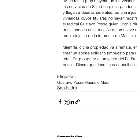
“Mientras la gran mayoría de los vecinos 
los servicios de Salud en plena pandemia,
y llegan a deudas siderales. Es una injus
viviendas cuyos titulares no hayan mostr
el radical Gustavo Posse quien junto a d
transitando la construcción de un nuevo es
todo, alejarse de la impronta de Mauricio
Mientras dicha propiedad va a remate, e
crear un aporte solidario (impuesto para 
total. De prosperar el proyecto del PJ-Fr
pesos. Dinero que tiene fines específicos
Etiquetas:
Gustavo Posse
Mauricio Macri
San Isidro