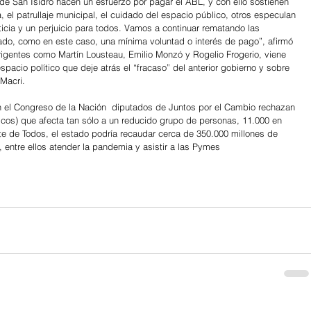
de San Isidro hacen un esfuerzo por pagar el ABL, y con ello sostienen 
 el patrullaje municipal, el cuidado del espacio público, otros especulan 
ticia y un perjuicio para todos. Vamos a continuar rematando las 
ado, como en este caso, una mínima voluntad o interés de pago”, afirmó 
irigentes como Martín Lousteau, Emilio Monzó y Rogelio Frogerio, viene 
pacio político que deje atrás el “fracaso” del anterior gobierno y sobre 
 Macri.
n el Congreso de la Nación  diputados de Juntos por el Cambio rechazan 
ricos) que afecta tan sólo a un reducido grupo de personas, 11.000 en 
ete de Todos, el estado podría recaudar cerca de 350.000 millones de 
, entre ellos atender la pandemia y asistir a las Pymes