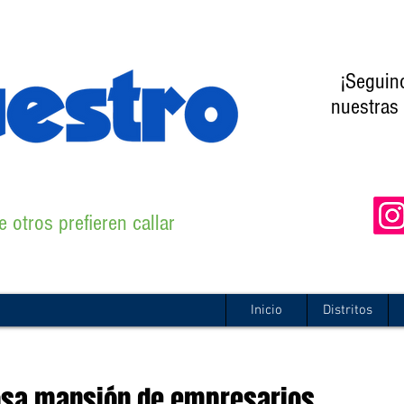
¡Seguin
nuestras 
 otros prefieren callar
Inicio
Distritos
osa mansión de empresarios