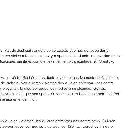
 Partido Justicialista de Vicente López, además de respaldar al 
 la oposición a tener sensatez y responsabilidad ante la gravedad de los 
ituaciones similares como el levantamiento carapintada, el PJ estuvo 
Oliva y  Néstor Bachés, presidente y vice respectivamente, señala entre 
 del trabajo. Nos quieren violentar. Nos quieren enfrentar unos contra 
o lo ocultan, lo dice por todos los medios a su alcance. !Gorilas, 
ible!. No asumen que son oposición y como tal deberían comportarse. Por 
namita en el camino”.
Nos quieren violentar. Nos quieren enfrentar unos contra otros. Quieren 
o dice por todos los medios a su alcance. !Gorilas, derechas tilinga e 