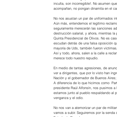
inculta, son incorregible!. No asumen qu
acompañan, no pongan dinamita en el ca
No nos asustan un par de uniformados in
Aún más, entendemos el legítimo reclamo 
seguramente merecerán las sanciones admi
destrucción salarial, y ahora, mientras l
Quinta Presidencial de Olivos. No es ca
escudan detrás de una falsa oposición qu
mayoría de Uds, también fueron víctimas,
Así y todo, ahora, salen a la calle a recl
merece todo nuestro repudio.
En medio de tantas agresiones, de anunc
ver a dirigentes, que por lo visto han in
Nación y el gobernador de Buenos Aires;
A diferencia de lo que hicimos como  Part
presidente Raúl Alfonsín, nos pusimos a
estamos junto al pueblo respaldando al p
venganza y el odio.
No nos van a atemorizar un par de milita
vamos a subir. Seguiremos por la senda de