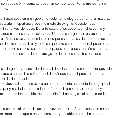
e son oposición y como tal deberían comportarse. Por lo menos, si no 
mino.
tentando socavar a un gobierno reciénteme elegido por amplia mayoría. 
salarial; inoportuno y pésimo modo de exigirlo. Cuestión que 
nistrativas del caso. Durante cuatro años soportaron el escarnio y 
a pandemia acecha y se leva vidas Uds. salen a golpear las puertas de la 
sual. Muchos de Uds, son inducidos por esas manos del odio que se 
e dijo venir a cambiar y lo único que hizo en empobrecer al pueblo. La 
 perdieron salarios, camaradas y padecieron la destrucción estructural. 
amar dando muestra de un claro gesto de rebelión institucional que 
ios de golpe y planes de desestabilización, mucho nos hubiera gustado 
gresado a un cambio nefasto, solidarizándose con el presidente de la 
 con la democracia.
ido Justicialista cuando “carapintadas” intentaron asestarle un golpe al 
 la par y no dudamos un minuto dónde debíamos estar, ahora,, hoy 
residente mientras Uds. como oposición han elegido el camino de la 
ntes en las calles que buscan tal vez un muerto. A ese escenario no nos 
 trabajo, el respeto en la diversidad y el estricto cumplimiento del 