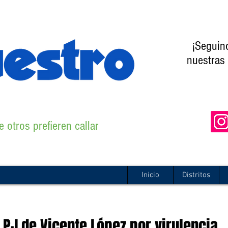
¡Seguin
nuestras 
 otros prefieren callar
Inicio
Distritos
PJ de Vicente López por virulencia