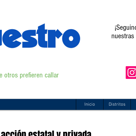
¡Seguin
nuestras 
 otros prefieren callar
Inicio
Distritos
a acción estatal y privada