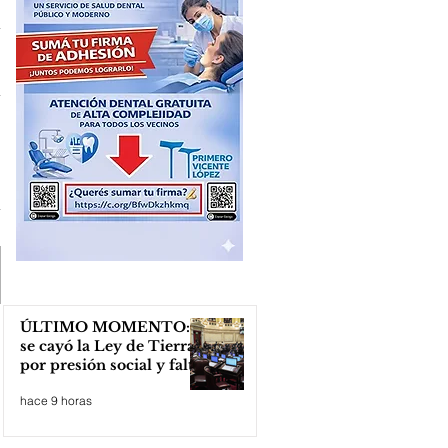
ÚLTIMO MOMENTO:
se cayó la Ley de Tierras
por presión social y falta
de votos
hace 9 horas