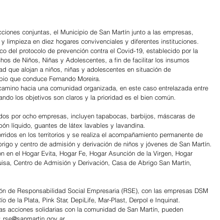
ciones conjuntas, el Municipio de San Martín junto a las empresas, 
y limpieza en diez hogares convivenciales y diferentes instituciones. 
rco del protocolo de prevención contra el Covid-19, establecido por la 
os de Niños, Niñas y Adolescentes, a fin de facilitar los insumos 
dad que alojan a niños, niñas y adolescentes en situación de 
ipio que conduce Fernando Moreira.
 camino hacia una comunidad organizada, en este caso entrelazada entre 
uando los objetivos son claros y la prioridad es el bien común.
ados por ocho empresas, incluyen tapabocas, barbijos, máscaras de 
abón líquido, guantes de látex lavables y lavandina.
rridos en los territorios y se realiza el acompañamiento permanente de 
igo y centro de admisión y derivación de niños y jóvenes de San Martín.
on en el Hogar Evita, Hogar Fe, Hogar Asunción de la Virgen, Hogar 
isa, Centro de Admisión y Derivación, Casa de Abrigo San Martín, 
cción de Responsabilidad Social Empresaria (RSE), con las empresas DSM 
o de la Plata, Pink Star, DepiLife, Mar-Plast, Derpol e Inquinat.
las acciones solidarias con la comunidad de San Martín, pueden 
: rse@sanmartin.gov.ar.