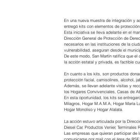
En una nueva muestra de integración y ac
entregó kits con elementos de protección 
Esta iniciativa se lleva adelante en el ma
Dirección General de Protección de Derech
necesarios en las instituciones de la ciu
vulnerabilidad, aseguran desde el munic
De este modo, San Martín ratifica que el
la acción estatal y privada, es factible c
En cuanto a los kits, son productos don
protección facial, camisolines, alcohol, j
Además, se llevan adelante visitas y reco
los Hogares Convivenciales, Casas de Abr
En esta oportunidad, los kits se entregar
Milagros, Hogar M.A.M.A, Hogar María Lu
Hogar Monoliso y Hogar Alalata.
La acción estuvo articulada por la Dire
Diesel Car, Productos Venier, Terminales Rí
Las empresas que quieran participar de 
comunicarse por mail con el área de RSE