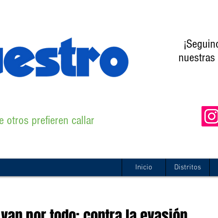
¡Seguin
nuestras 
 otros prefieren callar
Inicio
Distritos
van por todo: contra la evasión,