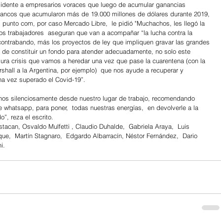
esidente a empresarios voraces que luego de acumular ganancias 
e bancos que acumularon más de 19.000 millones de dólares durante 2019, 
punto com, por caso Mercado Libre,  le pidió "Muchachos, les llegó la 
s trabajadores  aseguran que van a acompañar “la lucha contra la 
 contrabando, más los proyectos de ley que impliquen gravar las grandes 
a de constituir un fondo para atender adecuadamente, no solo este 
a crisis que vamos a heredar una vez que pase la cuarentena (con la 
hall a la Argentina, por ejemplo)  que nos ayude a recuperar y 
na vez superado el Covid-19”.
enos silenciosamente desde nuestro lugar de trabajo, recomendando 
whatsapp, para poner,  todas nuestras energías,  en devolverle a la 
a el escrito.                                                
tacan, Osvaldo Mulfetti , Claudio Duhalde,  Gabriela Araya,  Luis 
que,  Martín Stagnaro,  Edgardo Albarracín, Néstor Fernández,  Dario 
i.