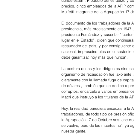
donde estén”. Producto del esfuerzo y co
precios, cinco empleados de la AFIP cont
Mulfetti integrante de la Agrupación 17
El documento de los trabajadores de la 
presidencia, más precisamente en 1947-, 
presidente Fernández y suscribir “fuertem
lugar en el Estado”, dicen que continuará
recaudador del país, y por consiguiente
nacional, imprescindibles en el sostenimi
debe garantizar, hoy más que nunca”.
La postura de las y los dirigentes sindica
organismo de recaudación fue laxo ante 
claramente con la llamada fuga de capita
de dólares-, también que se dedicó a per
corruptos, encarcelo a varios empresario
Macri que instruyó a los titulares de la A
Hoy, la realidad pareciera encauzar a la A
trabajadores, de todo tipo de presión ofi
la Agrupación 17 de Octubre sostiene que
se vuelve, pero de las muertes no”, ya agr
nuestra gente.