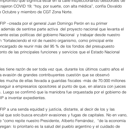
mpromiso que significa estar en la calle inspeccionando desbordes de 
rajeron COVID 19; “hoy, por suerte, con alta médica”, confía Osvaldo 
 de Octubre y miembro de CGT Zona Norte.
AFIP –creada por el general Juan Domingo Perón en su primer 
además de sentirse parte activa  del proyecto nacional que levanta el 
ente estas políticas del gobierno Nacional  y trabajar desde nuestro 
n “fortaleciendo el rol de nuestro organismo, como principal ente 
 encargado de reunir más del 95 % de los fondos del presupuesto 
ento de las principales funciones y servicios que el Estado Nacional 
les tiene razón de ser toda vez que, durante los últimos cuatro años el 
la evasión de grandes contribuyentes cuestión que se observó 
les mucha de ellas llevada a guaridas fiscales -más de 70.000 millones 
seguir a empresarios opositores al punto de que, en alianza con jueces 
s. Luego se confirmó que la maniobra fue orquestada por el gobierno de 
FIP a inventar expedientes.
FIP a una senda equidad y justicia, distante, al decir de los y las 
cial que solo busca encubrir evasiones y fugas de capitales. No en vano, 
 “como repite nuestro Presidente, Alberto Fernández,  “de la economía 
egan: lo prioritario es la salud del pueblo argentino y el cuidado de 