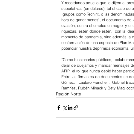
Y recordando aquello que le dijera al pr
superlativas (en dólares), tal el caso d
 grupos como Techint, o las denominadas 
hora de ganar menos", el documento de lo
evasión, contra el empleo en negro  y el
riquezas, estén donde estén,  con la ide
momento de pandemia, sino además la dur
conformación de una especie de Plan Mars
potenciar nuestra deprimida economía, u
“Como funcionarios públicos,  colaborar
dejar de quejarnos y mandar mensajes de 
AFIP  el rol que nunca debió haber perdido”, rez
Entre las firmantes de documentos se des
Gómez,   Lautaro Francheri,  Gabriel Bac
Ramríez, Rubén Minack y Bety Magliocch
Región Norte