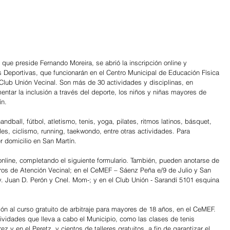
 que preside Fernando Moreira, se abrió la inscripción online y 
s Deportivas, que funcionarán en el Centro Municipal de Educación Física 
lub Unión Vecinal. Son más de 30 actividades y disciplinas, en 
mentar la inclusión a través del deporte, los niños y niñas mayores de 
ín.
ball, fútbol, atletismo, tenis, yoga, pilates, ritmos latinos, básquet, 
les, ciclismo, running, taekwondo, entre otras actividades. Para 
er domicilio en San Martín.
online, completando el siguiente formulario. También, pueden anotarse de 
tros de Atención Vecinal; en el CeMEF – Sáenz Peña e/9 de Julio y San 
. Juan D. Perón y Cnel. Mom-; y en el Club Unión - Sarandí 5101 esquina 
ción al curso gratuito de arbitraje para mayores de 18 años, en el CeMEF. 
ctividades que lleva a cabo el Municipio, como las clases de tenis 
ez y en el Peretz, y cientos de talleres gratuitos, a fin de garantizar el 