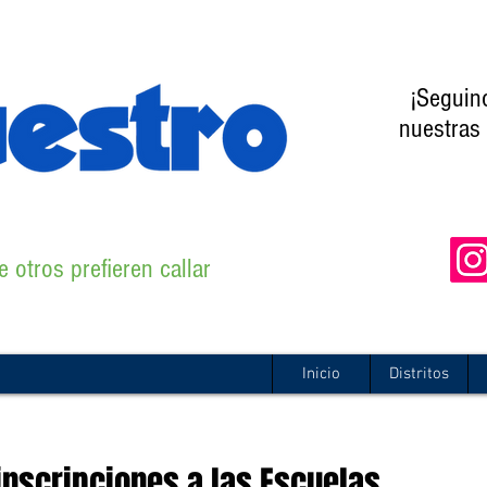
¡Seguin
nuestras 
 otros prefieren callar
Inicio
Distritos
 inscripciones a las Escuelas