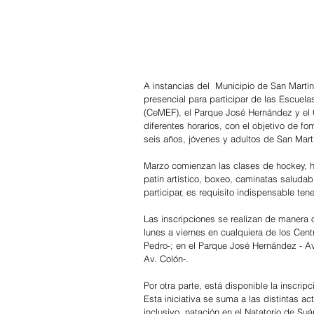
A instancias del  Municipio de San Martín
presencial para participar de las Escuela
(CeMEF), el Parque José Hernández y el C
diferentes horarios, con el objetivo de fo
seis años, jóvenes y adultos de San Mart
Marzo comienzan las clases de hockey, hand
patín artístico, boxeo, caminatas saludab
participar, es requisito indispensable ten
Las inscripciones se realizan de manera 
lunes a viernes en cualquiera de los Cen
Pedro-; en el Parque José Hernández - Av
Av. Colón-.
Por otra parte, está disponible la inscrip
Esta iniciativa se suma a las distintas a
inclusivo, natación en el Natatorio de Suár