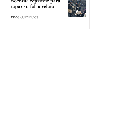
necesita reprimir para
tapar su falso relato
hace 30 minutos
El apriete por WhatsApp de
EE.UU. amenaza a una
cooperativa argentina para
boicotear a Huawei
hace 2 horas
El “Riesgo Milei” afecta las
exportaciones a Brasil, en
particular a la industria
automotriz de la provincia
hace 3 horas
Cambio Climático: Vicente