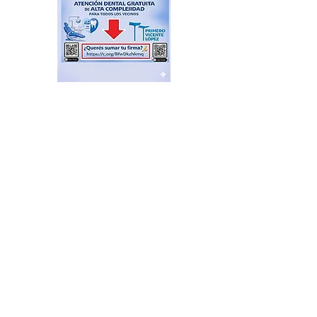
El Sindicato de
Municipales de Vicente
López capacitó sobre
técnicas de RCP