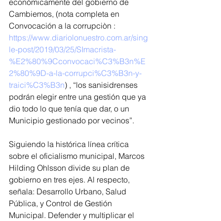
económicamente del gobierno de 
Cambiemos, (nota completa en 
Convocación a la corrupciòn : 
https://www.diariolonuestro.com.ar/sing
le-post/2019/03/25/SImacrista-
%E2%80%9Cconvocaci%C3%B3n%E
2%80%9D-a-la-corrupci%C3%B3n-y-
traici%C3%B3n
) , “los sanisidrenses  
podrán elegir entre una gestión que ya 
dio todo lo que tenía que dar, o un 
Municipio gestionado por vecinos”.
Siguiendo la histórica línea crítica 
sobre el oficialismo municipal, Marcos 
Hilding Ohlsson divide su plan de 
gobierno en tres ejes. Al respecto, 
señala: Desarrollo Urbano, Salud 
Pública, y Control de Gestión 
Municipal. Defender y multiplicar el 