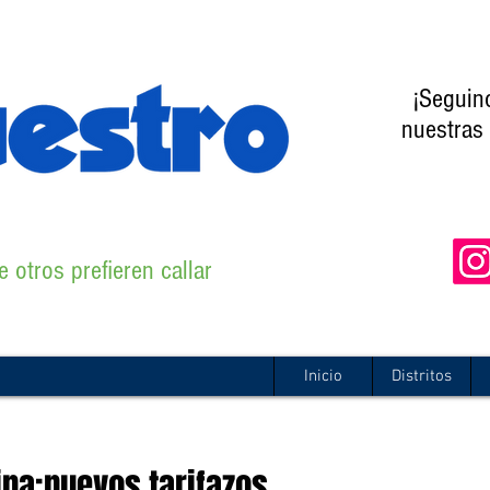
¡Seguin
nuestras 
 otros prefieren callar
Inicio
Distritos
na:nuevos tarifazos