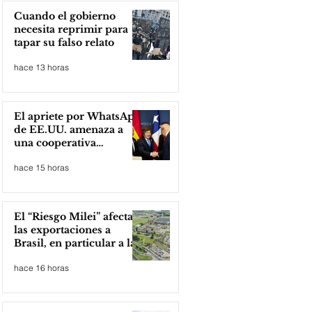
Cuando el gobierno
necesita reprimir para
tapar su falso relato
hace 13 horas
El apriete por WhatsApp
de EE.UU. amenaza a
una cooperativa
argentina para boicotear
hace 15 horas
a Huawei
El “Riesgo Milei” afecta
las exportaciones a
Brasil, en particular a la
industria automotriz de
hace 16 horas
la provincia