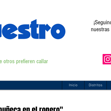
¡Seguin
nuestras 
 otros prefieren callar
Inicio
Distritos
muñeca en el ropero"