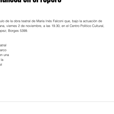
ulo de la obra teatral de María Inés Falconi que, bajo la actuación de 
a, viernes 2 de noviembre, a las 19.30, en el Centro Político Cultural, 
ópez; Borges 5399.
atral 
arco 
en una 
 la 
el 