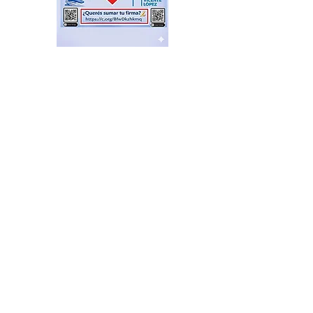
Intendentes de Buenos
Aires dicen: “nuestras
tierras no se venden”
hace 29 minutos